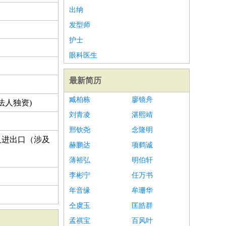
出纳
发型师
护士
眼科医生
最新简历
臧柏栋
廖镜舟
法人独资)
刘青凌
湛熙靖
邢钦尧
念隆明
及进出口（涉及
赫鹏达
项鹤诚
薄裕弘
明伯轩
李彬宁
任万书
年音缘
牟珊华
仝虞玉
匡皓群
孟祺宝
百风叶