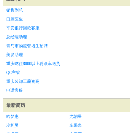
销售副总
口腔医生
平安银行回款客服
总经理助理
青岛市物流管培生招聘
美发助理
重庆吃住8000以上聘跟车送货
QC主管
重庆装卸工薪资高
电话客服
最新简历
哈梦惠
尤朝星
冷柯昊
车果泉