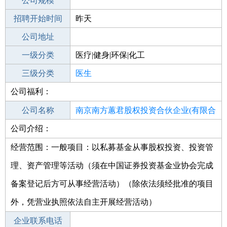
工作地点
公司规模
深圳宝安区
招聘开始时间
公司电话
昨天
招聘结束时间
公司地址
2021-10-31
一级分类
医疗|健身|环保|化工
二级分类
三级分类
医疗/护理
医生
公司福利：
其他行业
制药/生物工程/医护
公司名称
南京南方蕙君股权投资合伙企业(有限合
公司介绍：
公司类型
伙)
有限合伙企业
经营范围：一般项目：以私募基金从事股权投资、投资管
理、资产管理等活动（须在中国证券投资基金业协会完成
备案登记后方可从事经营活动）（除依法须经批准的项目
外，凭营业执照依法自主开展经营活动）
企业联系电话