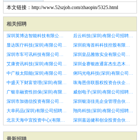
本文链接：http://www.52szjob.com/zhaopin/5325.html
相关招聘
深圳英博达智能科技有限公司招聘口腔执业医生
后云科技(深圳)有限公司招聘西医医师
显达医疗科技(深圳)有限公司招聘口腔医生,正畸医生,实习
深圳前海首科科技控股有限公司招聘正畸医生
深圳市车可讯科技有限公司招聘全科医生
深圳皇品雅致实业有限公司招聘上瓷师傅
艾康资讯科技(深圳)有限公司招聘口腔医生
深圳金赛银政通富杰生态木业投资基金企业(有限合伙)招聘中医师
中广核太阳能(深圳)有限公司招聘口腔销售
俐玛光电科技(深圳)有限公司招聘执业眼科医生
中盛天下财富管理(深圳)有限公司招聘外科医生
珠海恩倍联股权投资合伙企业(有限合伙)招聘口腔助理医生
广银非融资性担保(深圳)有限公司招聘骨科医生
威创电子(深圳)有限公司招聘心胸外科医生
深圳市加德信投资有限公司招聘内科医生
深圳银澎佳兆企业管理合伙企业(有限合伙)招聘皮肤科医生
大幸药品(深圳)有限公司招聘口腔执业医师
翔尚科技(深圳)有限公司招聘口腔执业医生
北京天海中宜投资中心(有限合伙)招聘口腔医生
深圳嘉远健和创业投资合伙企业(有限合伙)招聘口腔医生
最新招聘