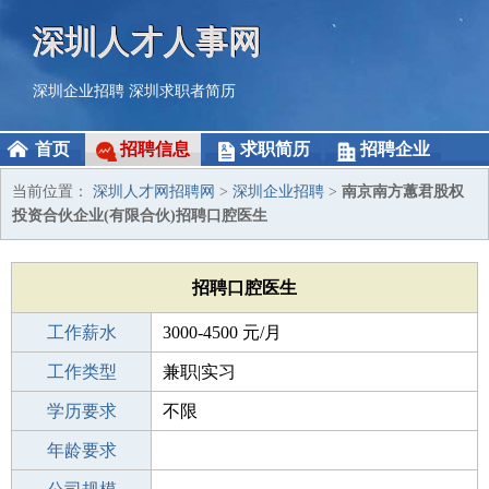
深圳人才人事网
深圳企业招聘
深圳求职者简历
首页
招聘信息
求职简历
招聘企业
当前位置：
深圳人才网招聘网
>
深圳企业招聘
>
南京南方蕙君股权
投资合伙企业(有限合伙)招聘口腔医生
招聘口腔医生
工作薪水
3000-4500 元/月
招聘人数
工作类型
1人
兼职|实习
性别要求
学历要求
-
不限
工作经验
年龄要求
不限