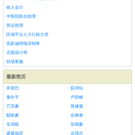
收入会计
中医院医生助理
营运助理
区域平台人力行政主管
高薪诚聘电话销售
店面设计师
驻场客服
最新简历
井君烈
茹诗钰
童向平
卢韵榆
丌宜豪
莫健傲
鄢新豪
岳祺睿
岳润延
岳楷豪
诸葛福宏
岳瑾志