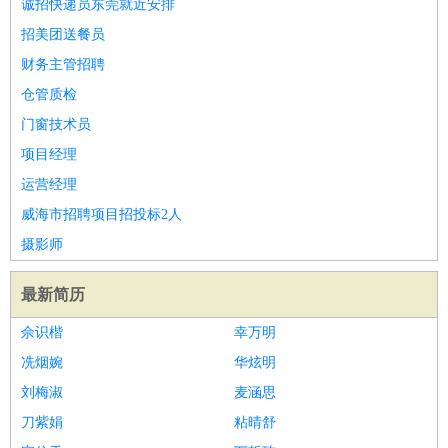
诚招快递员东莞就近安排
招美团送餐员
财务主管招聘
仓管质检
门窗技术员
项目经理
运营经理
威海市招聘项目招投标2人
摄影师
最新简历
佘识楷
幸万明
冼烟婉
华炫明
刘梅淑
麦涵思
刀紫娟
粘晴舒