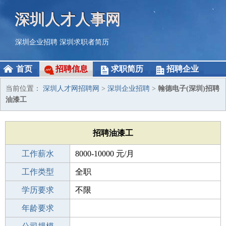
深圳人才人事网
深圳企业招聘
深圳求职者简历
首页
招聘信息
求职简历
招聘企业
当前位置：
深圳人才网招聘网
>
深圳企业招聘
>
翰德电子(深圳)招聘
油漆工
招聘油漆工
工作薪水
8000-10000 元/月
招聘人数
工作类型
1人
全职
性别要求
学历要求
-
不限
工作经验
年龄要求
不限