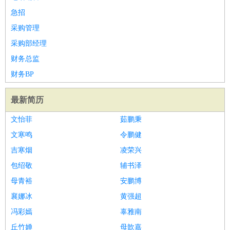
急招
采购管理
采购部经理
财务总监
财务BP
最新简历
文怡菲
茹鹏秉
文寒鸣
令鹏健
吉寒烟
凌荣兴
包绍敬
辅书泽
母青裕
安鹏博
襄娜冰
黄强超
冯彩嫣
辜雅南
丘竹婵
母歆嘉