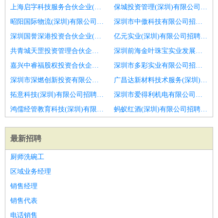
上海启字科技服务合伙企业(有限合伙)招聘双清仓管操作工
保城投资管理(深圳)有限公司招聘邵阳县仓管质检
昭阳国际物流(深圳)有限公司招聘莱西招质检
深圳市中傲科技有限公司招聘仓管质检
深圳国誉深港投资合伙企业(有限合伙)招聘安岳仓管操作工
亿元实业(深圳)有限公司招聘铁东月入8k仓管操作工
共青城天罡投资管理合伙企业(有限合伙)招聘蒲城月入8k仓管操作工
深圳前海金叶珠宝实业发展有限公司招聘待遇优厚
嘉兴中睿福股权投资合伙企业(有限合伙)招聘本溪县仓管操作工
深圳市多彩实业有限公司招聘大庆月入8k仓管操作工
深圳市深燃创新投资有限公司招聘潮安仓管质检
广昌达新材料技术服务(深圳)股份有限公司招聘苏州电子
拓意科技(深圳)有限公司招聘城区仓管操作工
深圳市爱得利机电有限公司招聘大英仓管操作工
鸿儒经管教育科技(深圳)有限公司招聘湛河招质检
蚂蚁红酒(深圳)有限公司招聘庆阳月入8k搬运工
最新招聘
厨师洗碗工
区域业务经理
销售经理
销售代表
电话销售