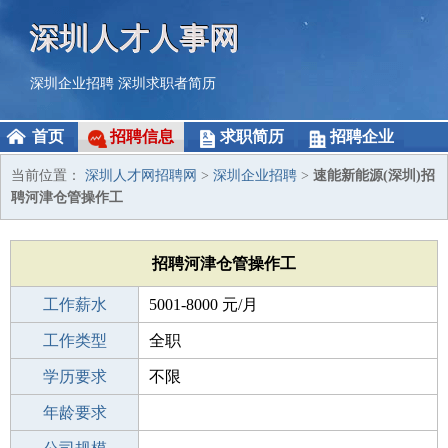
深圳人才人事网
深圳企业招聘
深圳求职者简历
首页
招聘信息
求职简历
招聘企业
当前位置：
深圳人才网招聘网
>
深圳企业招聘
>
速能新能源(深圳)招
聘河津仓管操作工
招聘河津仓管操作工
工作薪水
5001-8000 元/月
招聘人数
工作类型
若干
全职
性别要求
学历要求
-
不限
工作经验
年龄要求
不限