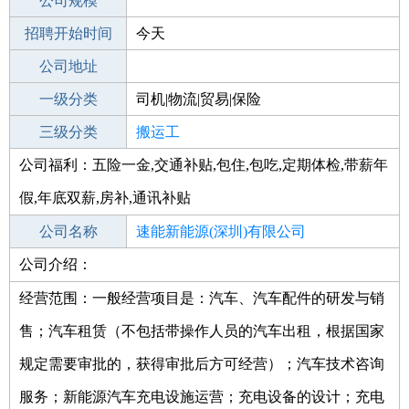
工作地点
公司规模
深圳南山区
招聘开始时间
公司电话
今天
招聘结束时间
公司地址
2021-10-29
一级分类
司机|物流|贸易|保险
二级分类
三级分类
物流/仓储
搬运工
公司福利：五险一金,交通补贴,包住,包吃,定期体检,带薪年
其他行业
假,年底双薪,房补,通讯补贴
公司名称
速能新能源(深圳)有限公司
公司介绍：
公司类型
有限责任公司(自然人独资)
经营范围：一般经营项目是：汽车、汽车配件的研发与销
售；汽车租赁（不包括带操作人员的汽车出租，根据国家
规定需要审批的，获得审批后方可经营）；汽车技术咨询
服务；新能源汽车充电设施运营；充电设备的设计；充电