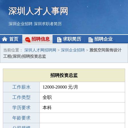
深圳人才人事网
深圳企业招聘
深圳求职者简历
首页
招聘信息
求职简历
招聘企业
当前位置：
深圳人才网招聘网
>
深圳企业招聘
>
雅筑空间装饰设计
工程(深圳)招聘投资总监
招聘投资总监
工作薪水
12000-20000 元/月
招聘人数
工作类型
1人
全职
性别要求
学历要求
-
本科
工作经验
年龄要求
3-5年