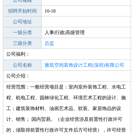
工作地点
公司规模
深圳龙岗区
招聘开始时间
公司电话
10-18
招聘结束时间
公司地址
2021-11-21
一级分类
人事|行政|高级管理
二级分类
三级分类
高级管理
总监
公司福利：
其他行业
公司名称
雅筑空间装饰设计工程(深圳)有限公司
公司介绍：
公司类型
有限责任公司
经营范围：一般经营项目是：室内室外装饰工程、水电工
程、机电工程、园林绿化工程、环境艺术工程的设计、施
工；建筑装饰材料、油画艺术品、软装、家居饰品的设
计、销售； 国内贸易。（企业经营涉及前置性行政许可
的，须取得前置性行政许可文件后方可经营），许可经营