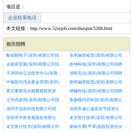
项目是：
企业联系电话
本文链接：http://www.52szjob.com/zhaopin/5268.html
相关招聘
毅创勤电子(深圳)有限公司招聘区域运营管理部总监
东本融资租赁(深圳)有限公司招聘营销前策岗
达丽富贸易(深圳)有限公司招聘财务总监
皓坤科技(深圳)有限公司招聘技术总监cto
天津同创立达投资中心(有限合伙)招聘商务总监
润乾实业(深圳)有限公司招聘财务总监
中银阳光伟业基金管理(深圳)有限公司招聘客服总监
新然融资租赁(深圳)有限公司招聘财务副总监
霍尔果斯兆光财耀股权投资合伙企业(有限合伙)招聘生态合作总监
铧铖科技(深圳)有限公司招聘应届生
泛华讯咨询(深圳)有限公司招聘惠州园林景观设计总监招聘
鱼肠模内切科技(深圳)有限公司招聘金融同业经理高级营销顾问
深圳市冠辰科技有限公司招聘采购总监
深圳市诚心诚意壹号投资企业(有限合伙)招聘物流营销总监
深圳市中侨发展股份有限公司招聘高级)财富管理总监
未艾医疗技术(深圳)有限公司招聘焦煤焦炭贸易业务经理业务总监
未艾医疗技术(深圳)有限公司招聘市场经营经理总监
新锦天腾(平潭)股权投资合伙企业(有限合伙)招聘市场经理