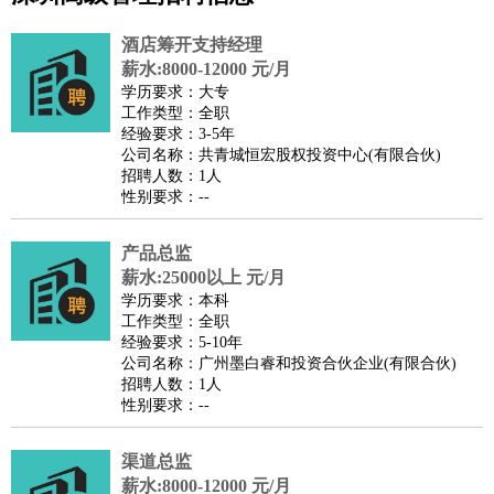
公关
：
公关员
公关经理
媒介专员
媒介经理
会展专员
酒店筹开支持经理
技工/工人
：
普工
电工
木工
钳工
焊工
钣金工
锅炉工
油漆工
缝纫工
薪水:8000-12000 元/月
学历要求：大专
维修工
水暖工
车工
叉车工
手机维修
电梯工
操作工
包
工作类型：全职
装工
水泥工
钢筋工
纺织工
管道工
样衣工
装卸工
经验要求：3-5年
公司名称：共青城恒宏股权投资中心(有限合伙)
生产/研发
：
质量管理
生产组长
车间主任
工艺设计
生产总监
高级工
招聘人数：1人
程师
性别要求：--
机械/仪表
：
机械工程
仪器仪表
机电
版图设计
司机
：
商务司机
产品总监
客车司机
货车司机
出租车司机
班车司机
驾校
薪水:25000以上 元/月
教练
带车司机
地铁司机
高铁司机
小车司机
快车司机
专
学历要求：本科
车司机
工作类型：全职
经验要求：5-10年
物流/仓储
：
快递员
仓库管理
搬运工
物流专员
物流经理
调度员
公司名称：广州墨白睿和投资合伙企业(有限合伙)
贸易/采购
：
外贸专员
外贸经理
采购员
采购经理
商务专员
报关员
买
招聘人数：1人
性别要求：--
手
保险/理赔
：
保险推销
保险顾问
核保理赔
保险经纪人
保险精算师
契
渠道总监
约管理
保险内勤
薪水:8000-12000 元/月