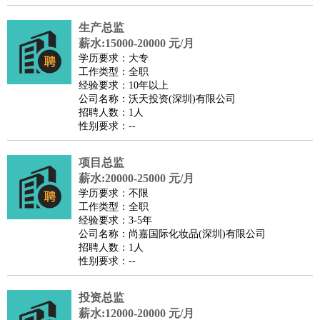
译
小语种
生产总监
医疗/药剂
：
医生
护士
药剂师
理疗师
导医
营养师
心理医生
中医
薪水:15000-20000 元/月
学历要求：大专
运动/健身
：
健身教练
瑜伽教练
舞蹈老师
游泳教练
台球教练
高尔夫
工作类型：全职
助理
体育解说员
体育记者
足球教练
经验要求：10年以上
公司名称：沃天投资(深圳)有限公司
环境保护
：
污水处理
环保检测
环境管理
环境绿化
水质检测员
招聘人数：1人
政府公务
：
性别要求：--
房地产
：
房产销售
置业顾问
房产客服
房产策划
房产店员
房产中
项目总监
介
房产内勤
房产评估师
薪水:20000-25000 元/月
建筑/装修
：
土木工程
工程监理
造价师
安全专员
项目管理
园林设计
学历要求：不限
测绘员
建筑工
装修工
工作类型：全职
经验要求：3-5年
人事/行政
：
文员
前台
秘书
人事专员
人事经理
行政助理
行政主管
公司名称：尚嘉国际化妆品(深圳)有限公司
招聘专员
招聘经理
猎头顾问
培训专员
招聘人数：1人
性别要求：--
高级管理
：
总监
总裁助理
副总裁
总经理
合伙人
CEO
CTO
CFO
CPO
投资总监
农林牧渔
：
养殖人员
饲养业务
农艺师
畜牧师
饲料研发
薪水:12000-20000 元/月