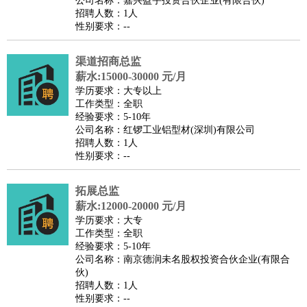
公司名称：嘉兴盈宇投资合伙企业(有限合伙)
家政/安保
：
保洁
保姆
保安
月嫂
钟点工
洗衣工
护工
育婴师
送水工
招聘人数：1人
性别要求：--
家庭管家
物业管理
：
物业维修
物业管理
物业招商
物业经理
渠道招商总监
淘宝/网店
：
淘宝客服
淘宝美工
淘宝店长
淘宝推广
淘宝装修
淘宝策
薪水:15000-30000 元/月
划
淘宝模特
学历要求：大专以上
工作类型：全职
财务/会计
：
会计
财务
出纳
审计
税务
财务分析
成本管理
经验要求：5-10年
教育/培训
：
教师
公司名称：红锣工业铝型材(深圳)有限公司
家教
幼教
教学管理
学术研究
培训策划
课程顾问
招聘人数：1人
银行/证券
：
理财顾问
证券分析
银行柜员
拍卖师
操盘手
银行经理
信
性别要求：--
贷管理
律师/法务
：
律师
律师助理
法务专员
专利顾问
合同管理
拓展总监
薪水:12000-20000 元/月
广告/咨询
：
文案
广告制作
咨询顾问
创意总监
广告策划
会展策划
婚
学历要求：大专
礼策划
媒介策划
咨询经理
客户主管
摄影师
工作类型：全职
经验要求：5-10年
美术/设计
：
服装设计
平面设计
美编
家具设计
美术老师
室内设计
包
公司名称：南京德润未名股权投资合伙企业(有限合
装设计
动画设计
珠宝设计
店面设计
UI设计
伙)
招聘人数：1人
编辑/出版
：
编辑
记者
出版
发行
专栏作家
排版设计
性别要求：--
翻译/语言
：
英语翻译
日语翻译
俄语翻译
韩语翻译
法语翻译
德语翻