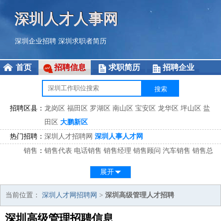
深圳人才人事网
深圳企业招聘
深圳求职者简历
首页
招聘信息
求职简历
招聘企业
招聘区县：
龙岗区
福田区
罗湖区
南山区
宝安区
龙华区
坪山区
盐
田区
大鹏新区
热门招聘：
深圳人才招聘网
深圳人事人才网
销售
：
销售代表
电话销售
销售经理
销售顾问
汽车销售
销售总
监
医药销售
网络销售
区域销售
客户经理
销售顾问
展开
市场
：
市场专员
市场经理
市场拓展
市场调研
市场策划
策划经
理
当前位置：
深圳人才网招聘网
>
深圳高级管理人才招聘
客服
：
客服专员
电话客服
客服经理
售后服务
客户关系
客服总
深圳高级管理招聘信息
监