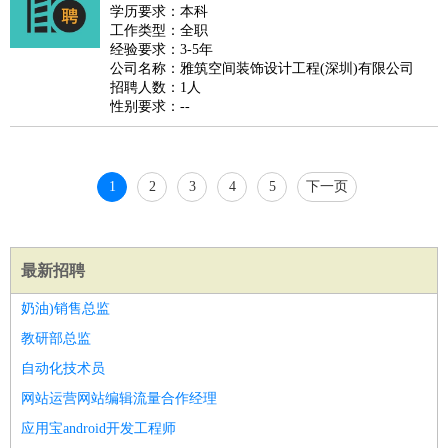
好玩职业
：
酒店试睡员
美食品尝师
旅游体验师
职业拥抱师
酒店试
学历要求：本科
工作类型：全职
睡员
狗粮试吃员
手模
陪跑族
网购砍价师
色彩搭配师
品
经验要求：3-5年
酒师
公司名称：雅筑空间装饰设计工程(深圳)有限公司
招聘人数：1人
性别要求：--
1
2
3
4
5
下一页
最新招聘
奶油)销售总监
教研部总监
自动化技术员
网站运营网站编辑流量合作经理
应用宝android开发工程师