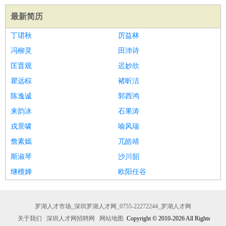
最新简历
丁珺秋
厉益林
冯柳灵
田沛诗
匡晋观
迟妙欣
瞿远棕
褚昕洁
陈逸诚
郭西鸿
来韵冰
石果涛
戎景啸
喻风瑞
詹素嫣
兀皓靖
斯淑琴
沙川韶
继檀婵
欧阳任谷
罗湖人才市场_深圳罗湖人才网_0755-22272244_罗湖人才网
关于我们
深圳人才网招聘网
网站地图
Copyright © 2010-2026 All Rights