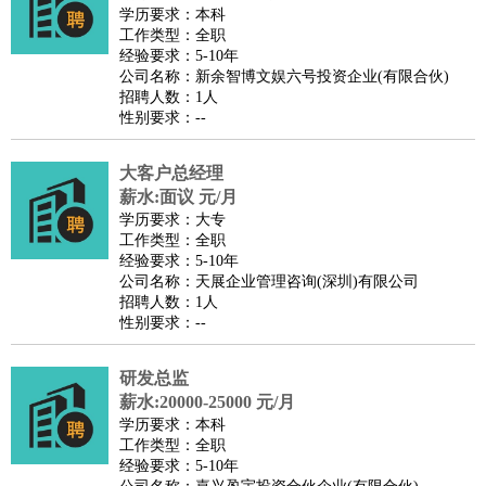
餐饮类
：
厨师
服务员
传菜员
面点师
洗碗工
后厨
杂工
学徒
咖啡
学历要求：本科
工作类型：全职
师
茶艺师
迎宾
经验要求：5-10年
酒店/旅游
：
酒店前台
酒店服务员
行李员
大堂经理
酒店管理
酒店管
公司名称：新余智博文娱六号投资企业(有限合伙)
招聘人数：1人
家
导游
旅游顾问
签证专员
订票员
试睡师
性别要求：--
超市/销售
：
促销导购
营业员
收银员
理货员
食品加工
品类管理
店长
美容/美发
：
发型师
美容师
化妆师
美甲师
美发助理
洗头工
美体师
大客户总经理
美容顾问
美容助理
美容店长
宠物美容
薪水:面议 元/月
学历要求：大专
保健/按摩
：
按摩师
针灸推拿
足疗师
搓澡工
盲人按摩
工作类型：全职
娱乐/影视
：
礼仪
调酒师
摄影师
主持人
配音员
后期制作
场务
群众
经验要求：5-10年
公司名称：天展企业管理咨询(深圳)有限公司
演员
音效师
灯光师
编剧
主播
招聘人数：1人
技术开发
：
程序员
网页设计
技术专员
软件工程师
测试工程师
运维
性别要求：--
工程师
技术支持
硬件工程师
系统工程师
通信工程师
数
研发总监
据工程师
前端工程师
APP开发
算法工程师
薪水:20000-25000 元/月
产品管理
：
产品经理
产品运营
产品助理
项目经理
高级产品经理
产
学历要求：本科
品实习生
SEO
工作类型：全职
经验要求：5-10年
电子/电气
：
无线电
电路工程
自动化
电子维修
产品工艺