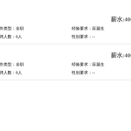
司机
驾校教练
带车司机
地铁司机
高铁司机
小车司机
快车司机
专车司机
薪水:40
度员
作类型：全职
经验要求：应届生
报关员
买手
聘人数：6人
性别要求：--
精算师
契约管理
保险内勤
学徒
咖啡师
茶艺师
迎宾
薪水:40
理
酒店管家
导游
旅游顾问
签证专员
订票员
试睡师
作类型：全职
经验要求：应届生
管理
店长
聘人数：6人
性别要求：--
美体师
美容顾问
美容助理
美容店长
宠物美容
场务
群众演员
音效师
灯光师
编剧
主播
程师
运维工程师
技术支持
硬件工程师
系统工程师
通信工程师
数据工程
品经理
产品实习生
SEO
师
送水工
家庭管家