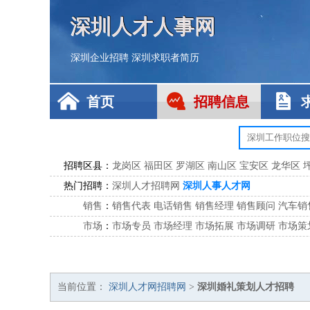
深圳人才人事网
深圳企业招聘
深圳求职者简历
首页
招聘信息
招聘区县：
龙岗区
福田区
罗湖区
南山区
宝安区
龙华区
热门招聘：
深圳人才招聘网
深圳人事人才网
销售
：
销售代表
电话销售
销售经理
销售顾问
汽车销
市场
：
市场专员
市场经理
市场拓展
市场调研
市场策
客服
：
客服专员
电话客服
客服经理
售后服务
客户关
公关
：
公关员
公关经理
媒介专员
媒介经理
会展专员
技工/工人
：
普工
电工
木工
钳工
焊工
钣金工
锅炉工
油漆
当前位置：
深圳人才网招聘网
>
深圳婚礼策划人才招聘
生产/研发
：
质量管理
生产组长
车间主任
工艺设计
生产总