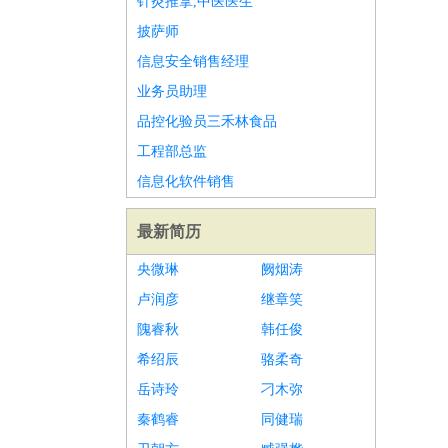
针灸推拿,中医医生
披萨师
信息安全销售经理
业务员助理
品控化验员三禾林食品
工程部总监
信息化软件销售
最新简历
央微琳
阙烟涛
卢润彦
继章笑
隗睿秋
韩任俊
希绍辰
骆柔奇
岳诗玲
刁木弥
秦鹤睿
同健瑞