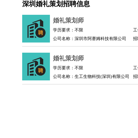
深圳婚礼策划招聘信息
机械/仪表
：
机械工程
仪器仪表
机电
版图设计
司机
：
商务司机
客车司机
货车司机
出租车司机
班车
婚礼策划师
物流/仓储
：
快递员
仓库管理
搬运工
物流专员
物流经理
调
学历要求：不限
工
贸易/采购
：
外贸专员
外贸经理
采购员
采购经理
商务专员
公司名称：深圳市阿赛姆科技有限公司
招
保险/理赔
：
保险推销
保险顾问
核保理赔
保险经纪人
保险
餐饮类
：
厨师
服务员
传菜员
面点师
洗碗工
后厨
杂工
婚礼策划师
酒店/旅游
：
酒店前台
酒店服务员
行李员
大堂经理
酒店管
学历要求：不限
工
超市/销售
：
促销导购
营业员
收银员
理货员
食品加工
品类
公司名称：生工生物科技(深圳)有限公司
招
美容/美发
：
发型师
美容师
化妆师
美甲师
美发助理
洗头工
保健/按摩
：
按摩师
针灸推拿
足疗师
搓澡工
盲人按摩
娱乐/影视
：
礼仪
调酒师
摄影师
主持人
配音员
后期制作
技术开发
：
程序员
网页设计
技术专员
软件工程师
测试工
产品管理
：
产品经理
产品运营
产品助理
项目经理
高级产
电子/电气
：
无线电
电路工程
自动化
电子维修
产品工艺
家政/安保
：
保洁
保姆
保安
月嫂
钟点工
洗衣工
护工
育婴