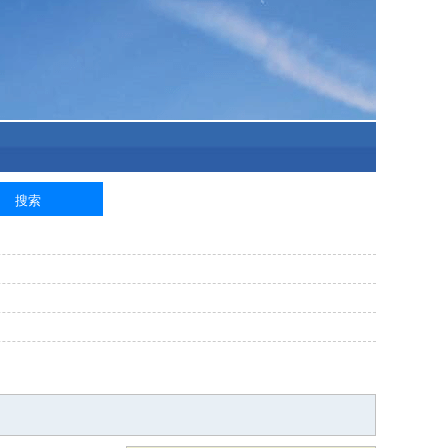
泥工
钢筋工
纺织工
管道工
样衣工
装卸工