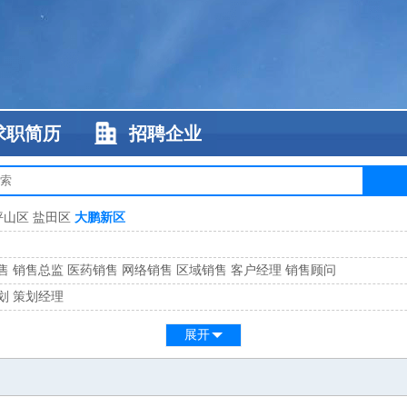
求职简历
招聘企业
坪山区
盐田区
大鹏新区
售
销售总监
医药销售
网络销售
区域销售
客户经理
销售顾问
划
策划经理
系
客服总监
展开
工
缝纫工
维修工
水暖工
车工
叉车工
手机维修
电梯工
操作工
包装工
水
监
高级工程师