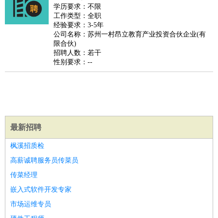
餐饮类
：
厨师
服务员
传菜员
面点师
洗碗工
后厨
杂工
学徒
咖啡
学历要求：不限
工作类型：全职
师
茶艺师
迎宾
经验要求：3-5年
酒店/旅游
：
酒店前台
酒店服务员
行李员
大堂经理
酒店管理
酒店管
公司名称：苏州一村昂立教育产业投资合伙企业(有
限合伙)
家
导游
旅游顾问
签证专员
订票员
试睡师
招聘人数：若干
超市/销售
：
促销导购
营业员
收银员
理货员
食品加工
品类管理
店长
性别要求：--
美容/美发
：
发型师
美容师
化妆师
美甲师
美发助理
洗头工
美体师
美容顾问
美容助理
美容店长
宠物美容
保健/按摩
：
按摩师
针灸推拿
足疗师
搓澡工
盲人按摩
娱乐/影视
：
礼仪
调酒师
摄影师
主持人
配音员
后期制作
场务
群众
最新招聘
演员
音效师
灯光师
编剧
主播
技术开发
：
程序员
网页设计
技术专员
软件工程师
测试工程师
运维
枫溪招质检
工程师
技术支持
硬件工程师
系统工程师
通信工程师
数
高薪诚聘服务员传菜员
据工程师
前端工程师
APP开发
算法工程师
传菜经理
产品管理
：
产品经理
产品运营
产品助理
项目经理
高级产品经理
产
嵌入式软件开发专家
品实习生
SEO
市场运维专员
电子/电气
：
无线电
电路工程
自动化
电子维修
产品工艺