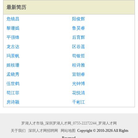
最新简历
译
小语种
医疗/药剂
：
医生
护士
药剂师
理疗师
导医
营养师
心理医生
中医
危镜昌
阳俊辉
运动/健身
：
健身教练
瑜伽教练
舞蹈老师
游泳教练
台球教练
高尔夫
黎珊嫣
鲁昊睿
助理
体育解说员
体育记者
足球教练
平强锋
后育辉
环境保护
：
污水处理
环保检测
环境管理
环境绿化
水质检测员
龙古达
区谷遥
政府公务
：
玛景帆
苟银哲
房地产
：
房产销售
置业顾问
房产客服
房产策划
房产店员
房产中
姬枝珊
桂诗雅
介
房产内勤
房产评估师
孟晓秀
宣朝睿
建筑/装修
：
土木工程
工程监理
造价师
安全专员
项目管理
园林设计
伍世鹤
光钟博
测绘员
建筑工
装修工
苟江菲
花悦清
人事/行政
：
文员
前台
秘书
人事专员
人事经理
行政助理
行政主管
房诗颖
千彬江
招聘专员
招聘经理
猎头顾问
培训专员
高级管理
：
总监
总裁助理
副总裁
总经理
合伙人
CEO
CTO
CFO
CPO
罗湖人才市场_深圳罗湖人才网_0755-22272244_罗湖人才网
关于我们
深圳人才网招聘网
网站地图
Copyright © 2010-2026 All Rights
农林牧渔
：
养殖人员
饲养业务
农艺师
畜牧师
饲料研发