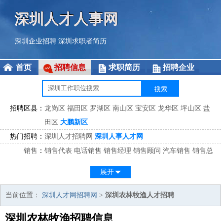
深圳人才人事网
深圳企业招聘
深圳求职者简历
首页
招聘信息
求职简历
招聘企业
招聘区县：
龙岗区
福田区
罗湖区
南山区
宝安区
龙华区
坪山区
盐
田区
大鹏新区
热门招聘：
深圳人才招聘网
深圳人事人才网
销售
：
销售代表
电话销售
销售经理
销售顾问
汽车销售
销售总
监
医药销售
网络销售
区域销售
客户经理
销售顾问
展开
市场
：
市场专员
市场经理
市场拓展
市场调研
市场策划
策划经
理
当前位置：
深圳人才网招聘网
>
深圳农林牧渔人才招聘
客服
：
客服专员
电话客服
客服经理
售后服务
客户关系
客服总
深圳农林牧渔招聘信息
监