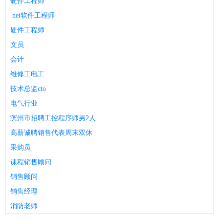
硬件工程师
家政/安保
：
保洁
保姆
保安
月嫂
钟点工
洗衣工
护工
育婴师
送水工
.net软件工程师
家庭管家
硬件工程师
物业管理
：
物业维修
物业管理
物业招商
物业经理
文员
淘宝/网店
：
淘宝客服
淘宝美工
淘宝店长
淘宝推广
淘宝装修
淘宝策
会计
划
淘宝模特
维修工电工
财务/会计
：
会计
财务
出纳
审计
税务
财务分析
成本管理
技术总监cto
教育/培训
：
教师
家教
幼教
教学管理
学术研究
培训策划
课程顾问
电气行业
银行/证券
：
理财顾问
证券分析
银行柜员
拍卖师
操盘手
银行经理
信
滨州市招聘工控程序师男2人
贷管理
高薪诚聘销售代表周末双休
律师/法务
：
律师
律师助理
法务专员
专利顾问
合同管理
采购员
广告/咨询
：
文案
广告制作
咨询顾问
创意总监
广告策划
会展策划
婚
课程销售顾问
礼策划
媒介策划
咨询经理
客户主管
摄影师
美术/设计
销售顾问
：
服装设计
平面设计
美编
家具设计
美术老师
室内设计
包
装设计
动画设计
珠宝设计
店面设计
UI设计
销售经理
编辑/出版
：
编辑
记者
出版
发行
专栏作家
排版设计
消防老师
翻译/语言
：
英语翻译
日语翻译
俄语翻译
韩语翻译
法语翻译
德语翻