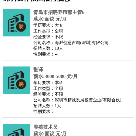
公关
：
公关员
公关经理
媒介专员
媒介经理
会展专员
青岛市招聘养殖部主管6
技工/工人
：
普工
电工
木工
钳工
焊工
钣金工
锅炉工
油漆工
缝纫工
薪水:面议 元/月
学历要求：大专
维修工
水暖工
车工
叉车工
手机维修
电梯工
操作工
包
工作类型：全职
装工
水泥工
钢筋工
纺织工
管道工
样衣工
装卸工
经验要求：不限
公司名称：海派创意咨询(深圳)有限公司
生产/研发
：
质量管理
生产组长
车间主任
工艺设计
生产总监
高级工
招聘人数：10人
程师
性别要求：--
机械/仪表
：
机械工程
仪器仪表
机电
版图设计
司机
：
商务司机
翻译
客车司机
货车司机
出租车司机
班车司机
驾校
薪水:3000-5000 元/月
教练
带车司机
地铁司机
高铁司机
小车司机
快车司机
专
学历要求：本科
车司机
工作类型：全职
经验要求：不限
物流/仓储
：
快递员
仓库管理
搬运工
物流专员
物流经理
调度员
公司名称：深圳市精诚发展投资企业(有限合伙)
贸易/采购
：
外贸专员
外贸经理
采购员
采购经理
商务专员
报关员
买
招聘人数：1人
性别要求：--
手
保险/理赔
：
保险推销
保险顾问
核保理赔
保险经纪人
保险精算师
契
养殖技术员
约管理
保险内勤
薪水:面议 元/月