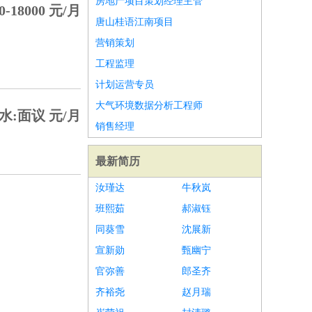
房地产项目策划经理主管
0-18000 元/月
唐山桂语江南项目
营销策划
工程监理
计划运营专员
大气环境数据分析工程师
水:面议 元/月
销售经理
最新简历
汝瑾达
牛秋岚
班熙茹
郝淑钰
同葵雪
沈展新
宣新勋
甄幽宁
官弥善
郎圣齐
齐裕尧
赵月瑞