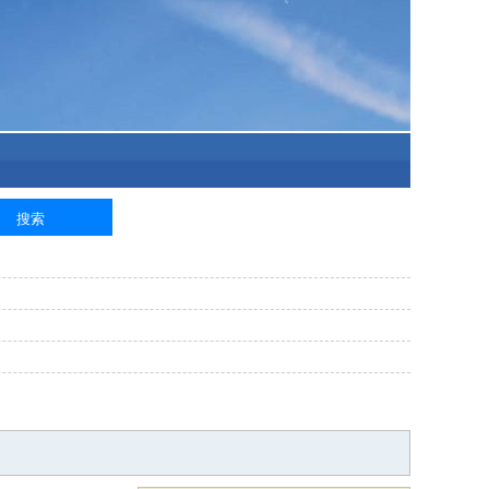
泥工
钢筋工
纺织工
管道工
样衣工
装卸工