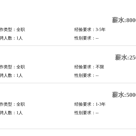
司机
驾校教练
带车司机
地铁司机
高铁司机
小车司机
快车司机
专车司机
薪水:800
度员
作类型：全职
经验要求：3-5年
报关员
买手
聘人数：1人
性别要求：--
精算师
契约管理
保险内勤
学徒
咖啡师
茶艺师
迎宾
薪水:25
理
酒店管家
导游
旅游顾问
签证专员
订票员
试睡师
作类型：全职
经验要求：不限
管理
店长
聘人数：1人
性别要求：--
美体师
美容顾问
美容助理
美容店长
宠物美容
薪水:500
场务
群众演员
音效师
灯光师
编剧
主播
程师
运维工程师
技术支持
硬件工程师
系统工程师
通信工程师
数据工程
作类型：全职
经验要求：1-3年
品经理
聘人数：1人
产品实习生
SEO
性别要求：--
师
送水工
家庭管家