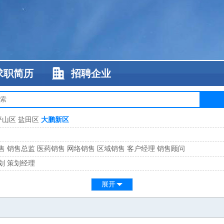
求职简历
招聘企业
坪山区
盐田区
大鹏新区
售
销售总监
医药销售
网络销售
区域销售
客户经理
销售顾问
划
策划经理
系
客服总监
展开
工
缝纫工
维修工
水暖工
车工
叉车工
手机维修
电梯工
操作工
包装工
水
监
高级工程师