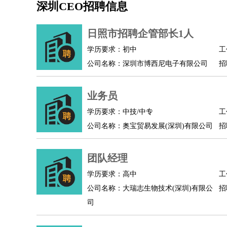
深圳CEO招聘信息
机械/仪表
：
机械工程
仪器仪表
机电
版图设计
司机
：
商务司机
客车司机
货车司机
出租车司机
班车
日照市招聘企管部长1人
物流/仓储
：
快递员
仓库管理
搬运工
物流专员
物流经理
调
学历要求：初中
工
贸易/采购
：
外贸专员
外贸经理
采购员
采购经理
商务专员
公司名称：深圳市博西尼电子有限公司
招
保险/理赔
：
保险推销
保险顾问
核保理赔
保险经纪人
保险
餐饮类
：
厨师
服务员
传菜员
面点师
洗碗工
后厨
杂工
业务员
酒店/旅游
：
酒店前台
酒店服务员
行李员
大堂经理
酒店管
学历要求：中技/中专
工
超市/销售
：
促销导购
营业员
收银员
理货员
食品加工
品类
公司名称：奥宝贸易发展(深圳)有限公司
招
美容/美发
：
发型师
美容师
化妆师
美甲师
美发助理
洗头工
保健/按摩
：
按摩师
针灸推拿
足疗师
搓澡工
盲人按摩
团队经理
娱乐/影视
：
礼仪
调酒师
摄影师
主持人
配音员
后期制作
技术开发
：
程序员
网页设计
技术专员
软件工程师
测试工
学历要求：高中
工
产品管理
：
产品经理
公司名称：大瑞志生物技术(深圳)有限公
产品运营
产品助理
项目经理
高级产
招
司
电子/电气
：
无线电
电路工程
自动化
电子维修
产品工艺
家政/安保
：
保洁
保姆
保安
月嫂
钟点工
洗衣工
护工
育婴