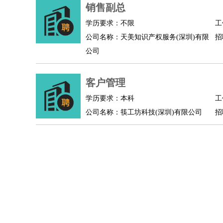
物业管理
：
物业维修
物业管理
物业招商
物业经理
销售副总
淘宝/网店
：
淘宝客服
淘宝美工
淘宝店长
淘宝推广
淘宝装
学历要求：不限
工
财务/会计
：
会计
财务
出纳
审计
税务
财务分析
成本管理
公司名称：天美知识产权服务(深圳)有限
招
教育/培训
：
教师
家教
幼教
教学管理
学术研究
培训策划
公司
银行/证券
：
理财顾问
证券分析
银行柜员
拍卖师
操盘手
银
律师/法务
：
律师
律师助理
法务专员
专利顾问
合同管理
客户管理
广告/咨询
：
文案
广告制作
咨询顾问
创意总监
广告策划
会
学历要求：本科
工
美术/设计
：
服装设计
平面设计
美编
家具设计
美术老师
室
公司名称：筷工坊科技(深圳)有限公司
招
编辑/出版
：
编辑
记者
出版
发行
专栏作家
排版设计
翻译/语言
：
英语翻译
日语翻译
俄语翻译
韩语翻译
法语翻
医疗/药剂
：
医生
护士
药剂师
理疗师
导医
营养师
心理医
运动/健身
：
健身教练
瑜伽教练
舞蹈老师
游泳教练
台球教
环境保护
：
污水处理
环保检测
环境管理
环境绿化
水质检
政府公务
：
房地产
：
房产销售
置业顾问
房产客服
房产策划
房产店
建筑/装修
：
土木工程
工程监理
造价师
安全专员
项目管理