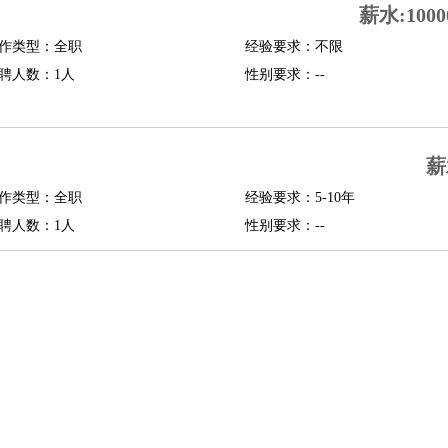
薪水:1000
修
淘宝策划
淘宝模特
作类型：全职
经验要求：不限
聘人数：1人
性别要求：--
课程顾问
行经理
信贷管理
薪
展策划
婚礼策划
媒介策划
咨询经理
客户主管
摄影师
作类型：全职
经验要求：5-10年
内设计
包装设计
动画设计
珠宝设计
店面设计
UI设计
聘人数：1人
性别要求：--
译
德语翻译
小语种
生
中医
练
高尔夫助理
体育解说员
体育记者
足球教练
测员
员
房产中介
房产内勤
房产评估师
园林设计
测绘员
建筑工
装修工