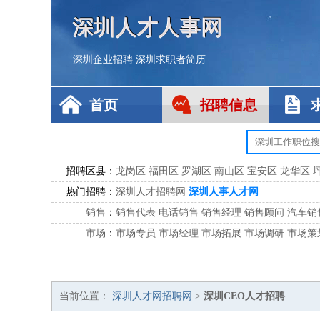
深圳人才人事网
深圳企业招聘
深圳求职者简历
首页
招聘信息
招聘区县：
龙岗区
福田区
罗湖区
南山区
宝安区
龙华区
热门招聘：
深圳人才招聘网
深圳人事人才网
销售
：
销售代表
电话销售
销售经理
销售顾问
汽车销
市场
：
市场专员
市场经理
市场拓展
市场调研
市场策
客服
：
客服专员
电话客服
客服经理
售后服务
客户关
公关
：
公关员
公关经理
媒介专员
媒介经理
会展专员
技工/工人
：
普工
电工
木工
钳工
焊工
钣金工
锅炉工
油漆
当前位置：
深圳人才网招聘网
>
深圳CEO人才招聘
生产/研发
：
质量管理
生产组长
车间主任
工艺设计
生产总