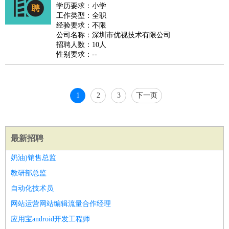
好玩职业
：
酒店试睡员
美食品尝师
旅游体验师
职业拥抱师
酒店试
学历要求：小学
工作类型：全职
睡员
狗粮试吃员
手模
陪跑族
网购砍价师
色彩搭配师
品
经验要求：不限
酒师
公司名称：深圳市优视技术有限公司
招聘人数：10人
性别要求：--
1
2
3
下一页
最新招聘
奶油)销售总监
教研部总监
自动化技术员
网站运营网站编辑流量合作经理
应用宝android开发工程师