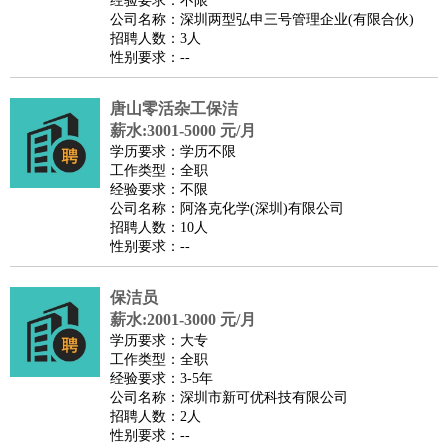
经验要求：不限
家政/安保
：
保洁
保姆
保安
月嫂
钟点工
洗衣工
护工
育婴师
送水工
公司名称：深圳两型弘申三号管理企业(有限合伙)
招聘人数：3人
家庭管家
性别要求：--
物业管理
：
物业维修
物业管理
物业招商
物业经理
淘宝/网店
：
淘宝客服
淘宝美工
淘宝店长
淘宝推广
淘宝装修
淘宝策
唐山零活杂工保洁
薪水:3001-5000 元/月
划
淘宝模特
学历要求：学历不限
财务/会计
：
会计
财务
出纳
审计
税务
财务分析
成本管理
工作类型：全职
教育/培训
：
教师
经验要求：不限
家教
幼教
教学管理
学术研究
培训策划
课程顾问
公司名称：阿洛克化学(深圳)有限公司
银行/证券
：
理财顾问
证券分析
银行柜员
拍卖师
操盘手
银行经理
信
招聘人数：10人
贷管理
性别要求：--
律师/法务
：
律师
律师助理
法务专员
专利顾问
合同管理
保洁员
广告/咨询
：
文案
广告制作
咨询顾问
创意总监
广告策划
会展策划
婚
薪水:2001-3000 元/月
礼策划
媒介策划
咨询经理
客户主管
摄影师
学历要求：大专
工作类型：全职
美术/设计
：
服装设计
平面设计
美编
家具设计
美术老师
室内设计
包
经验要求：3-5年
装设计
动画设计
珠宝设计
店面设计
UI设计
公司名称：深圳市新可优科技有限公司
招聘人数：2人
编辑/出版
：
编辑
记者
出版
发行
专栏作家
排版设计
性别要求：--
翻译/语言
：
英语翻译
日语翻译
俄语翻译
韩语翻译
法语翻译
德语翻