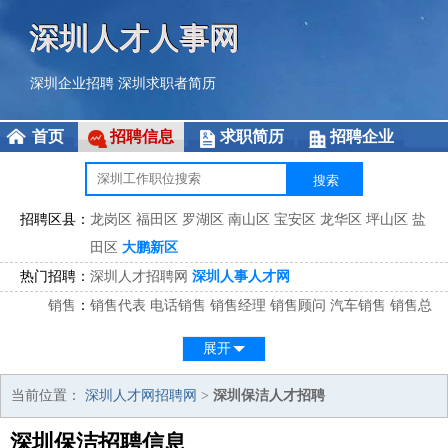
深圳人才人事网
深圳企业招聘
深圳求职者简历
首页
招聘信息
求职简历
招聘企业
招聘区县：
龙岗区
福田区
罗湖区
南山区
宝安区
龙华区
坪山区
盐
田区
大鹏新区
热门招聘：
深圳人才招聘网
深圳人事人才网
销售
：
销售代表
电话销售
销售经理
销售顾问
汽车销售
销售总
监
医药销售
网络销售
区域销售
客户经理
销售顾问
展开
市场
：
市场专员
市场经理
市场拓展
市场调研
市场策划
策划经
理
当前位置：
深圳人才网招聘网
>
深圳保洁人才招聘
客服
：
客服专员
电话客服
客服经理
售后服务
客户关系
客服总
深圳保洁招聘信息
监