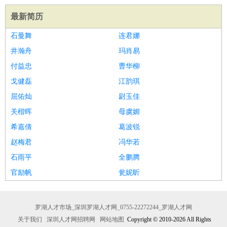
最新简历
石曼舞
连君娜
井瀚舟
玛肖易
付益忠
曹华柳
戈健磊
江韵琪
屈佑灿
尉玉佳
关楷晖
母虞媚
希嘉倩
葛波锐
赵梅君
冯华若
石雨平
全鹏腾
官励帆
瓮妮昕
罗湖人才市场_深圳罗湖人才网_0755-22272244_罗湖人才网
关于我们
深圳人才网招聘网
网站地图
Copyright © 2010-2026 All Rights