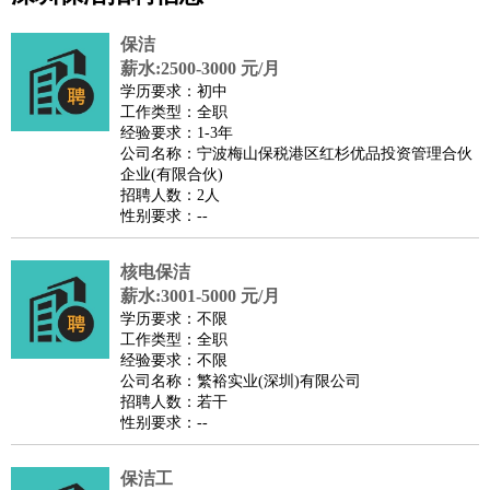
公关
：
公关员
公关经理
媒介专员
媒介经理
会展专员
保洁
技工/工人
：
普工
电工
木工
钳工
焊工
钣金工
锅炉工
油漆工
缝纫工
薪水:2500-3000 元/月
学历要求：初中
维修工
水暖工
车工
叉车工
手机维修
电梯工
操作工
包
工作类型：全职
装工
水泥工
钢筋工
纺织工
管道工
样衣工
装卸工
经验要求：1-3年
公司名称：宁波梅山保税港区红杉优品投资管理合伙
生产/研发
：
质量管理
生产组长
车间主任
工艺设计
生产总监
高级工
企业(有限合伙)
程师
招聘人数：2人
性别要求：--
机械/仪表
：
机械工程
仪器仪表
机电
版图设计
司机
：
商务司机
客车司机
货车司机
出租车司机
班车司机
驾校
核电保洁
教练
带车司机
地铁司机
高铁司机
小车司机
快车司机
专
薪水:3001-5000 元/月
车司机
学历要求：不限
工作类型：全职
物流/仓储
：
快递员
仓库管理
搬运工
物流专员
物流经理
调度员
经验要求：不限
贸易/采购
：
外贸专员
外贸经理
采购员
采购经理
商务专员
报关员
买
公司名称：繁裕实业(深圳)有限公司
招聘人数：若干
手
性别要求：--
保险/理赔
：
保险推销
保险顾问
核保理赔
保险经纪人
保险精算师
契
约管理
保险内勤
保洁工