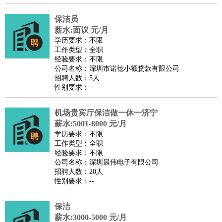
译
小语种
保洁员
医疗/药剂
：
医生
护士
药剂师
理疗师
导医
营养师
心理医生
中医
薪水:面议 元/月
学历要求：不限
运动/健身
：
健身教练
瑜伽教练
舞蹈老师
游泳教练
台球教练
高尔夫
工作类型：全职
助理
体育解说员
体育记者
足球教练
经验要求：不限
公司名称：深圳市诺德小额贷款有限公司
环境保护
：
污水处理
环保检测
环境管理
环境绿化
水质检测员
招聘人数：5人
政府公务
：
性别要求：--
房地产
：
房产销售
置业顾问
房产客服
房产策划
房产店员
房产中
机场贵宾厅保洁做一休一济宁
介
房产内勤
房产评估师
薪水:5001-8000 元/月
建筑/装修
：
土木工程
工程监理
造价师
安全专员
项目管理
园林设计
学历要求：不限
测绘员
建筑工
装修工
工作类型：全职
经验要求：不限
人事/行政
：
文员
前台
秘书
人事专员
人事经理
行政助理
行政主管
公司名称：深圳晨伟电子有限公司
招聘专员
招聘经理
猎头顾问
培训专员
招聘人数：20人
性别要求：--
高级管理
：
总监
总裁助理
副总裁
总经理
合伙人
CEO
CTO
CFO
CPO
保洁
农林牧渔
：
养殖人员
饲养业务
农艺师
畜牧师
饲料研发
薪水:3000-5000 元/月