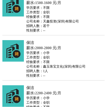
餐饮类
：
厨师
服务员
传菜员
面点师
洗碗工
后厨
杂工
学徒
咖啡
薪水:1500-1600 元/月
学历要求：不限
师
茶艺师
迎宾
工作类型：全职
酒店/旅游
：
酒店前台
酒店服务员
行李员
大堂经理
酒店管理
酒店管
经验要求：不限
公司名称：天鑫投资(深圳)有限公司
家
导游
旅游顾问
签证专员
订票员
试睡师
招聘人数：若干
超市/销售
：
促销导购
营业员
收银员
理货员
食品加工
品类管理
店长
性别要求：--
美容/美发
：
发型师
美容师
化妆师
美甲师
美发助理
洗头工
美体师
保洁
美容顾问
美容助理
美容店长
宠物美容
薪水:2000-2800 元/月
保健/按摩
：
按摩师
针灸推拿
足疗师
搓澡工
盲人按摩
学历要求：小学
娱乐/影视
：
礼仪
调酒师
摄影师
主持人
配音员
后期制作
场务
群众
工作类型：全职
经验要求：不限
演员
音效师
灯光师
编剧
主播
公司名称：鑫玉珠宝文化(深圳)有限公司
技术开发
：
程序员
网页设计
技术专员
软件工程师
测试工程师
运维
招聘人数：1人
性别要求：--
工程师
技术支持
硬件工程师
系统工程师
通信工程师
数
据工程师
前端工程师
APP开发
算法工程师
保洁
产品管理
：
产品经理
产品运营
产品助理
项目经理
高级产品经理
产
薪水:2200-2400 元/月
品实习生
SEO
学历要求：小学
工作类型：全职
电子/电气
：
无线电
电路工程
自动化
电子维修
产品工艺