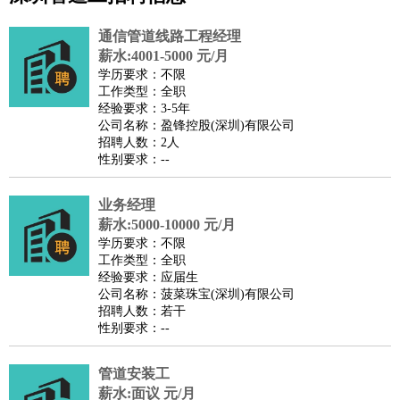
公关
：
公关员
公关经理
媒介专员
媒介经理
会展专员
通信管道线路工程经理
技工/工人
：
普工
电工
木工
钳工
焊工
钣金工
锅炉工
油漆工
缝纫工
薪水:4001-5000 元/月
学历要求：不限
维修工
水暖工
车工
叉车工
手机维修
电梯工
操作工
包
工作类型：全职
装工
水泥工
钢筋工
纺织工
管道工
样衣工
装卸工
经验要求：3-5年
公司名称：盈锋控股(深圳)有限公司
生产/研发
：
质量管理
生产组长
车间主任
工艺设计
生产总监
高级工
招聘人数：2人
程师
性别要求：--
机械/仪表
：
机械工程
仪器仪表
机电
版图设计
司机
：
商务司机
业务经理
客车司机
货车司机
出租车司机
班车司机
驾校
薪水:5000-10000 元/月
教练
带车司机
地铁司机
高铁司机
小车司机
快车司机
专
学历要求：不限
车司机
工作类型：全职
经验要求：应届生
物流/仓储
：
快递员
仓库管理
搬运工
物流专员
物流经理
调度员
公司名称：菠菜珠宝(深圳)有限公司
贸易/采购
：
外贸专员
外贸经理
采购员
采购经理
商务专员
报关员
买
招聘人数：若干
性别要求：--
手
保险/理赔
：
保险推销
保险顾问
核保理赔
保险经纪人
保险精算师
契
管道安装工
约管理
保险内勤
薪水:面议 元/月