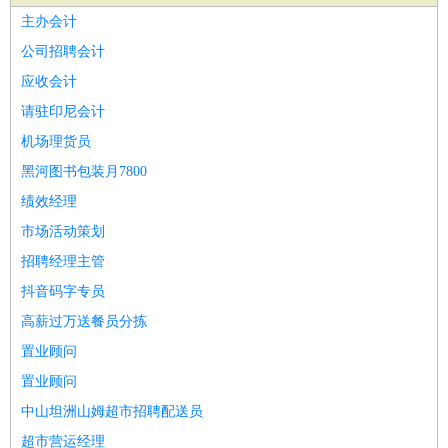
家政/安保
：
保洁
保姆
保安
月嫂
钟点工
洗衣工
护工
育婴师
送水工
主办会计
家庭管家
公司招聘会计
物业管理
：
物业维修
物业管理
物业招商
物业经理
应收会计
淘宝/网店
：
淘宝客服
淘宝美工
淘宝店长
淘宝推广
淘宝装修
淘宝策
请驻印尼会计
划
淘宝模特
机场理货员
财务/会计
：
会计
财务
出纳
审计
税务
财务分析
成本管理
黑河图书包装月7800
教育/培训
：
教师
家教
幼教
教学管理
学术研究
培训策划
课程顾问
绩效经理
银行/证券
：
理财顾问
证券分析
银行柜员
拍卖师
操盘手
银行经理
信
市场活动策划
贷管理
招聘经理主管
律师/法务
：
律师
律师助理
法务专员
专利顾问
合同管理
抖音码字专员
广告/咨询
：
文案
广告制作
咨询顾问
创意总监
广告策划
会展策划
婚
高薪过万送餐员分拣
礼策划
媒介策划
咨询经理
客户主管
摄影师
置业顾问
美术/设计
：
服装设计
平面设计
美编
家具设计
美术老师
室内设计
包
置业顾问
装设计
动画设计
珠宝设计
店面设计
UI设计
中山坦洲山姆超市招聘配送员
编辑/出版
：
编辑
记者
出版
发行
专栏作家
排版设计
超市营运经理
翻译/语言
：
英语翻译
日语翻译
俄语翻译
韩语翻译
法语翻译
德语翻