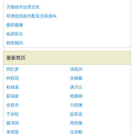
天猫超市运营店长
译
小语种
坦洲急招超市配送员保底8k
医疗/药剂
：
医生
护士
药剂师
理疗师
导医
营养师
心理医生
中医
摄影摄像
运动/健身
：
健身教练
瑜伽教练
舞蹈老师
游泳教练
台球教练
高尔夫
临床医生
助理
体育解说员
体育记者
足球教练
环境保护
：
污水处理
环保检测
环境管理
环境绿化
水质检测员
销售顾问
政府公务
：
最新简历
房地产
：
房产销售
置业顾问
房产客服
房产策划
房产店员
房产中
介
房产内勤
房产评估师
同忆梦
涂国兴
建筑/装修
：
土木工程
工程监理
造价师
安全专员
项目管理
园林设计
钟风冠
全峻极
测绘员
建筑工
装修工
粘雄凌
谈川云
人事/行政
：
文员
前台
秘书
人事专员
人事经理
行政助理
行政主管
茹瑞俊
嵇微桐
招聘专员
招聘经理
猎头顾问
培训专员
念哲舟
力熙琳
高级管理
：
总监
总裁助理
副总裁
总经理
合伙人
CEO
CTO
CFO
于沐纹
赵若蓝
CPO
骆泽闲
再韵璇
农林牧渔
：
养殖人员
饲养业务
农艺师
畜牧师
饲料研发
单琪晋
任涛毅