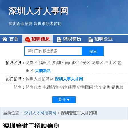
深圳人才人事网
深圳企业招聘
深圳求职者简历
首页
招聘信息
求职简历
招聘企业
招聘区县：
龙岗区
福田区
罗湖区
南山区
宝安区
龙华区
坪山区
盐
田区
大鹏新区
热门招聘：
深圳人才招聘网
深圳人事人才网
销售
：
销售代表
电话销售
销售经理
销售顾问
汽车销售
销售总
监
医药销售
网络销售
区域销售
客户经理
销售顾问
展开
市场
：
市场专员
市场经理
市场拓展
市场调研
市场策划
策划经
理
当前位置：
深圳人才网招聘网
>
深圳管道工人才招聘
客服
：
客服专员
电话客服
客服经理
售后服务
客户关系
客服总
深圳管道工招聘信息
监