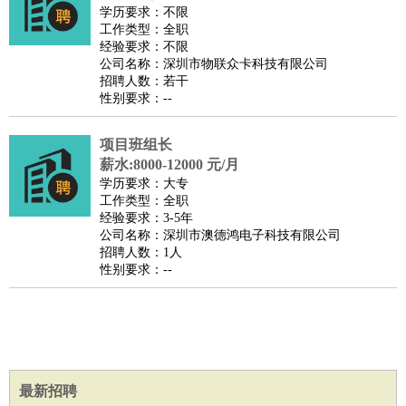
餐饮类
：
厨师
服务员
传菜员
面点师
洗碗工
后厨
杂工
学徒
咖啡
学历要求：不限
工作类型：全职
师
茶艺师
迎宾
经验要求：不限
酒店/旅游
：
酒店前台
酒店服务员
行李员
大堂经理
酒店管理
酒店管
公司名称：深圳市物联众卡科技有限公司
招聘人数：若干
家
导游
旅游顾问
签证专员
订票员
试睡师
性别要求：--
超市/销售
：
促销导购
营业员
收银员
理货员
食品加工
品类管理
店长
美容/美发
：
发型师
美容师
化妆师
美甲师
美发助理
洗头工
美体师
项目班组长
美容顾问
美容助理
美容店长
宠物美容
薪水:8000-12000 元/月
学历要求：大专
保健/按摩
：
按摩师
针灸推拿
足疗师
搓澡工
盲人按摩
工作类型：全职
娱乐/影视
：
礼仪
调酒师
摄影师
主持人
配音员
后期制作
场务
群众
经验要求：3-5年
公司名称：深圳市澳德鸿电子科技有限公司
演员
音效师
灯光师
编剧
主播
招聘人数：1人
技术开发
：
程序员
网页设计
技术专员
软件工程师
测试工程师
运维
性别要求：--
工程师
技术支持
硬件工程师
系统工程师
通信工程师
数
据工程师
前端工程师
APP开发
算法工程师
产品管理
：
产品经理
产品运营
产品助理
项目经理
高级产品经理
产
品实习生
SEO
最新招聘
电子/电气
：
无线电
电路工程
自动化
电子维修
产品工艺