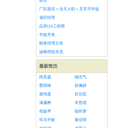
前台
厂区面试＋当天入职＋叉车可学徒
省区经理
品质QA工程师
市政开发
财务经理主管
波峰焊技术员
最新简历
闵圣盛
端浩气
曹雨锋
容佩妍
唐玮遥
甘识宏
满谦桦
羊慧珺
母旋琴
临怜梦
司马平彬
慕信明