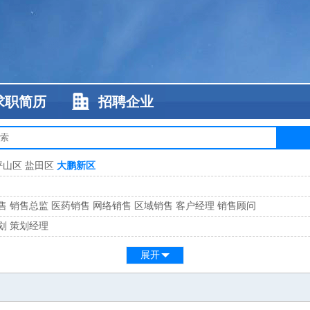
求职简历
招聘企业
坪山区
盐田区
大鹏新区
售
销售总监
医药销售
网络销售
区域销售
客户经理
销售顾问
划
策划经理
系
客服总监
展开
工
缝纫工
维修工
水暖工
车工
叉车工
手机维修
电梯工
操作工
包装工
水
监
高级工程师