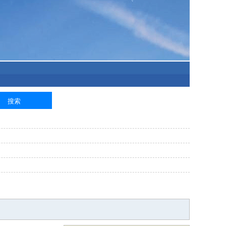
泥工
钢筋工
纺织工
管道工
样衣工
装卸工