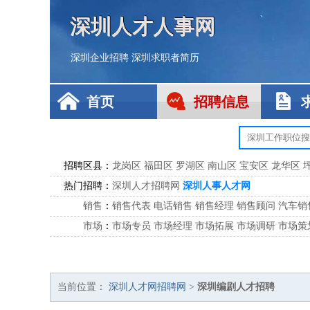
深圳人才人事网
深圳企业招聘
深圳求职者简历
首页
招聘信息
招聘区县：
龙岗区
福田区
罗湖区
南山区
宝安区
龙华区
热门招聘：
深圳人才招聘网
深圳人事人才网
销售
：
销售代表
电话销售
销售经理
销售顾问
汽车销
市场
：
市场专员
市场经理
市场拓展
市场调研
市场策
客服
：
客服专员
电话客服
客服经理
售后服务
客户关
公关
：
公关员
公关经理
媒介专员
媒介经理
会展专员
技工/工人
：
普工
电工
木工
钳工
焊工
钣金工
锅炉工
油漆
当前位置：
深圳人才网招聘网
>
深圳编剧人才招聘
生产/研发
：
质量管理
生产组长
车间主任
工艺设计
生产总