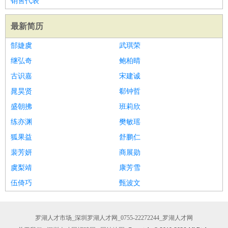
销售代表
最新简历
郜婕虞
武琪荣
继弘奇
鲍柏晴
古识嘉
宋建诚
晁昊贤
郗钟哲
盛朝拂
班莉欣
练亦渊
樊敏瑶
狐果益
舒鹏仁
裴芳妍
商展勋
虞梨靖
康芳雪
伍倚巧
甄波文
罗湖人才市场_深圳罗湖人才网_0755-22272244_罗湖人才网