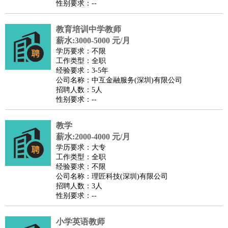
性别要求：--
译
小语种
医疗/药剂
：
医生
教育培训中学教师
护士
药剂师
理疗师
导医
营养师
心理医生
中医
薪水:3000-5000 元/月
运动/健身
：
健身教练
瑜伽教练
舞蹈老师
游泳教练
台球教练
高尔夫
学历要求：不限
助理
体育解说员
体育记者
足球教练
工作类型：全职
经验要求：3-5年
环境保护
：
污水处理
环保检测
环境管理
环境绿化
水质检测员
公司名称：中互金融服务(深圳)有限公司
政府公务
：
招聘人数：5人
性别要求：--
房地产
：
房产销售
置业顾问
房产客服
房产策划
房产店员
房产中
介
房产内勤
房产评估师
教学
建筑/装修
：
土木工程
工程监理
造价师
安全专员
项目管理
园林设计
薪水:2000-4000 元/月
测绘员
建筑工
装修工
学历要求：大专
工作类型：全职
人事/行政
：
文员
前台
秘书
人事专员
人事经理
行政助理
行政主管
经验要求：不限
招聘专员
招聘经理
猎头顾问
培训专员
公司名称：理匠科技(深圳)有限公司
招聘人数：3人
高级管理
：
总监
总裁助理
副总裁
总经理
合伙人
CEO
CTO
CFO
性别要求：--
CPO
农林牧渔
：
养殖人员
饲养业务
农艺师
畜牧师
饲料研发
小学英语教师