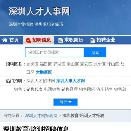
深圳人才人事网
深圳企业招聘
深圳求职者简历
首页
招聘信息
求职简历
招聘企业
招聘区县：
龙岗区
福田区
罗湖区
南山区
宝安区
龙华区
坪山区
盐
田区
大鹏新区
热门招聘：
深圳人才招聘网
深圳人事人才网
销售
：
销售代表
电话销售
销售经理
销售顾问
汽车销售
销售总
监
医药销售
网络销售
区域销售
客户经理
销售顾问
展开
市场
：
市场专员
市场经理
市场拓展
市场调研
市场策划
策划经
理
当前位置：
深圳人才网招聘网
>
深圳教育/培训人才招聘
客服
：
客服专员
电话客服
客服经理
售后服务
客户关系
客服总
深圳教育/培训招聘信息
监