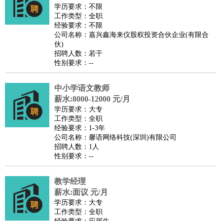
餐饮类
：
厨师
服务员
传菜员
面点师
洗碗工
后厨
杂工
学徒
咖啡
学历要求：不限
工作类型：全职
师
茶艺师
迎宾
经验要求：不限
酒店/旅游
：
酒店前台
酒店服务员
行李员
大堂经理
酒店管理
酒店管
公司名称：嘉兴鑫海来仪股权投资合伙企业(有限合
伙)
家
导游
旅游顾问
签证专员
订票员
试睡师
招聘人数：若干
超市/销售
：
促销导购
营业员
收银员
理货员
食品加工
品类管理
店长
性别要求：--
美容/美发
：
发型师
美容师
化妆师
美甲师
美发助理
洗头工
美体师
中小学语文教师
美容顾问
美容助理
美容店长
宠物美容
薪水:8000-12000 元/月
保健/按摩
：
按摩师
针灸推拿
足疗师
搓澡工
盲人按摩
学历要求：大专
娱乐/影视
：
礼仪
调酒师
摄影师
主持人
配音员
后期制作
场务
群众
工作类型：全职
经验要求：1-3年
演员
音效师
灯光师
编剧
主播
公司名称：馨语网络科技(深圳)有限公司
技术开发
：
程序员
网页设计
技术专员
软件工程师
测试工程师
运维
招聘人数：1人
性别要求：--
工程师
技术支持
硬件工程师
系统工程师
通信工程师
数
据工程师
前端工程师
APP开发
算法工程师
教学经理
产品管理
：
产品经理
产品运营
产品助理
项目经理
高级产品经理
产
薪水:面议 元/月
品实习生
SEO
学历要求：大专
工作类型：全职
电子/电气
：
无线电
电路工程
自动化
电子维修
产品工艺