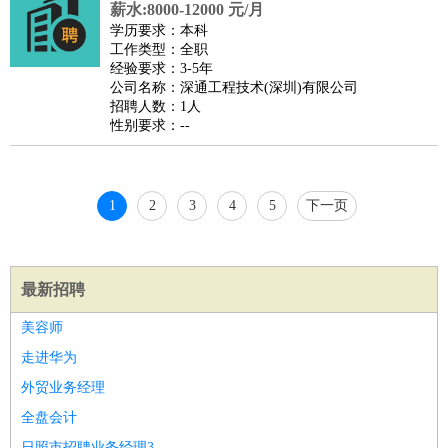
薪水:8000-12000 元/月
好玩职业
：
酒店试睡员
美食品尝师
旅游体验师
职业拥抱师
酒店试
学历要求：本科
睡员
狗粮试吃员
手模
陪跑族
网购砍价师
色彩搭配师
品
工作类型：全职
酒师
经验要求：3-5年
公司名称：深通工程技术(深圳)有限公司
招聘人数：1人
性别要求：--
1
2
3
4
5
下一页
最新招聘
美容师
走进华为
外贸业务经理
全盘会计
日照市招聘业务经理3