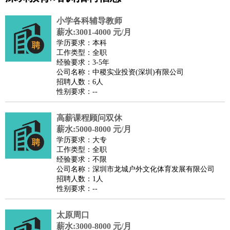
公关
：
公关员
公关经理
媒介专员
媒介经理
会展专员
小学各科辅导教师
技工/工人
：
普工
电工
木工
钳工
焊工
钣金工
锅炉工
油漆工
缝纫工
薪水:3001-4000 元/月
学历要求：本科
维修工
水暖工
车工
叉车工
手机维修
电梯工
操作工
包
工作类型：全职
装工
水泥工
钢筋工
纺织工
管道工
样衣工
装卸工
经验要求：3-5年
公司名称：中稷实业投资(深圳)有限公司
生产/研发
：
质量管理
生产组长
车间主任
工艺设计
生产总监
高级工
招聘人数：6人
程师
性别要求：--
机械/仪表
：
机械工程
仪器仪表
机电
版图设计
司机
：
商务司机
高薪课程顾问双休
客车司机
货车司机
出租车司机
班车司机
驾校
薪水:5000-8000 元/月
教练
带车司机
地铁司机
高铁司机
小车司机
快车司机
专
学历要求：大专
车司机
工作类型：全职
经验要求：不限
物流/仓储
：
快递员
仓库管理
搬运工
物流专员
物流经理
调度员
公司名称：深圳市龙城户外文化体育发展有限公司
贸易/采购
：
外贸专员
外贸经理
采购员
采购经理
商务专员
报关员
买
招聘人数：1人
性别要求：--
手
保险/理赔
：
保险推销
保险顾问
核保理赔
保险经纪人
保险精算师
契
太原周口
约管理
保险内勤
薪水:3000-8000 元/月