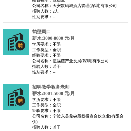
经验要求：应届生
家政/安保
：
保洁
保姆
保安
月嫂
钟点工
洗衣工
护工
育婴师
送水工
公司名称：天安数码城酒店管理(深圳)有限公司
招聘人数：2人
家庭管家
性别要求：--
物业管理
：
物业维修
物业管理
物业招商
物业经理
淘宝/网店
：
淘宝客服
淘宝美工
淘宝店长
淘宝推广
淘宝装修
淘宝策
鹤壁周口
薪水:3000-8000 元/月
划
淘宝模特
学历要求：不限
财务/会计
：
会计
财务
出纳
审计
税务
财务分析
成本管理
工作类型：全职
教育/培训
：
教师
经验要求：不限
家教
幼教
教学管理
学术研究
培训策划
课程顾问
公司名称：伍福链产业发展(深圳)有限公司
银行/证券
：
理财顾问
证券分析
银行柜员
拍卖师
操盘手
银行经理
信
招聘人数：若干
贷管理
性别要求：--
律师/法务
：
律师
律师助理
法务专员
专利顾问
合同管理
招聘教学教务老师
广告/咨询
：
文案
广告制作
咨询顾问
创意总监
广告策划
会展策划
婚
薪水:3001-5000 元/月
礼策划
媒介策划
咨询经理
客户主管
摄影师
学历要求：不限
工作类型：全职
美术/设计
：
服装设计
平面设计
美编
家具设计
美术老师
室内设计
包
经验要求：不限
装设计
动画设计
珠宝设计
店面设计
UI设计
公司名称：宁波东吴鼎尖股权投资合伙企业(有限合
伙)
编辑/出版
：
编辑
记者
出版
发行
专栏作家
排版设计
招聘人数：若干
翻译/语言
：
英语翻译
日语翻译
俄语翻译
韩语翻译
法语翻译
德语翻