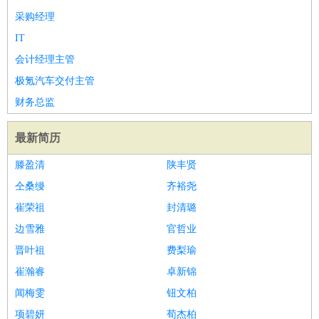
采购经理
译
小语种
IT
医疗/药剂
：
医生
护士
药剂师
理疗师
导医
营养师
心理医生
中医
会计经理主管
运动/健身
：
健身教练
瑜伽教练
舞蹈老师
游泳教练
台球教练
高尔夫
极氪汽车交付主管
助理
体育解说员
体育记者
足球教练
环境保护
：
污水处理
环保检测
环境管理
环境绿化
水质检测员
财务总监
政府公务
：
最新简历
房地产
：
房产销售
置业顾问
房产客服
房产策划
房产店员
房产中
介
房产内勤
房产评估师
滕盈清
陕丰贤
建筑/装修
：
土木工程
工程监理
造价师
安全专员
项目管理
园林设计
仝桑缦
齐裕尧
测绘员
建筑工
装修工
崔荣祖
封清璐
人事/行政
：
文员
前台
秘书
人事专员
人事经理
行政助理
行政主管
边雪雅
官哲业
招聘专员
招聘经理
猎头顾问
培训专员
晋叶祖
费梨瑜
高级管理
：
总监
总裁助理
副总裁
总经理
合伙人
CEO
CTO
CFO
崔瀚睿
卓新锦
CPO
闻梅雯
钮文柏
农林牧渔
：
养殖人员
饲养业务
农艺师
畜牧师
饲料研发
项碧妍
荀杰柏