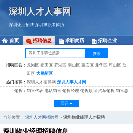
深圳人才人事网
深圳企业招聘
深圳求职者简历
首页
招聘信息
求职简历
招聘企业
招聘区县：
龙岗区
福田区
罗湖区
南山区
宝安区
龙华区
坪山区
盐
田区
大鹏新区
热门招聘：
深圳人才招聘网
深圳人事人才网
销售
：
销售代表
电话销售
销售经理
销售顾问
汽车销售
销售总
监
医药销售
网络销售
区域销售
客户经理
销售顾问
展开
市场
：
市场专员
市场经理
市场拓展
市场调研
市场策划
策划经
理
当前位置：
深圳人才网招聘网
>
深圳物业经理人才招聘
客服
：
客服专员
电话客服
客服经理
售后服务
客户关系
客服总
深圳物业经理招聘信息
监