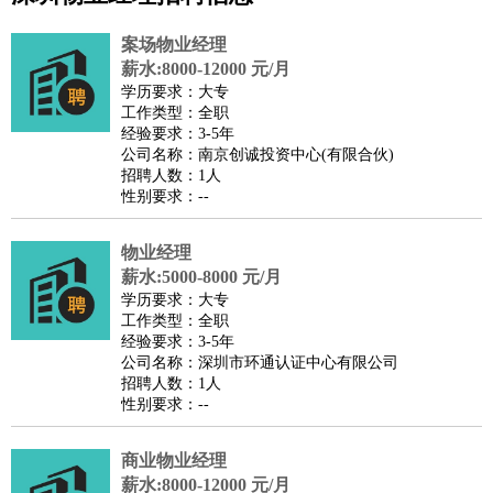
公关
：
公关员
公关经理
媒介专员
媒介经理
会展专员
案场物业经理
技工/工人
：
普工
电工
木工
钳工
焊工
钣金工
锅炉工
油漆工
缝纫工
薪水:8000-12000 元/月
学历要求：大专
维修工
水暖工
车工
叉车工
手机维修
电梯工
操作工
包
工作类型：全职
装工
水泥工
钢筋工
纺织工
管道工
样衣工
装卸工
经验要求：3-5年
公司名称：南京创诚投资中心(有限合伙)
生产/研发
：
质量管理
生产组长
车间主任
工艺设计
生产总监
高级工
招聘人数：1人
程师
性别要求：--
机械/仪表
：
机械工程
仪器仪表
机电
版图设计
司机
：
商务司机
物业经理
客车司机
货车司机
出租车司机
班车司机
驾校
薪水:5000-8000 元/月
教练
带车司机
地铁司机
高铁司机
小车司机
快车司机
专
学历要求：大专
车司机
工作类型：全职
经验要求：3-5年
物流/仓储
：
快递员
仓库管理
搬运工
物流专员
物流经理
调度员
公司名称：深圳市环通认证中心有限公司
贸易/采购
：
外贸专员
外贸经理
采购员
采购经理
商务专员
报关员
买
招聘人数：1人
性别要求：--
手
保险/理赔
：
保险推销
保险顾问
核保理赔
保险经纪人
保险精算师
契
商业物业经理
约管理
保险内勤
薪水:8000-12000 元/月