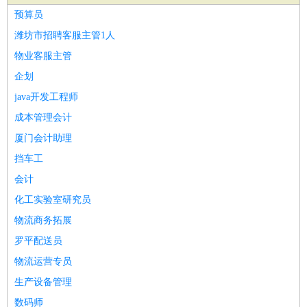
家政/安保
：
保洁
保姆
保安
月嫂
钟点工
洗衣工
护工
育婴师
送水工
预算员
家庭管家
潍坊市招聘客服主管1人
物业管理
：
物业维修
物业管理
物业招商
物业经理
物业客服主管
淘宝/网店
：
淘宝客服
淘宝美工
淘宝店长
淘宝推广
淘宝装修
淘宝策
企划
划
淘宝模特
java开发工程师
财务/会计
：
会计
财务
出纳
审计
税务
财务分析
成本管理
成本管理会计
教育/培训
：
教师
家教
幼教
教学管理
学术研究
培训策划
课程顾问
厦门会计助理
银行/证券
：
理财顾问
证券分析
银行柜员
拍卖师
操盘手
银行经理
信
挡车工
贷管理
会计
律师/法务
：
律师
律师助理
法务专员
专利顾问
合同管理
化工实验室研究员
广告/咨询
：
文案
广告制作
咨询顾问
创意总监
广告策划
会展策划
婚
物流商务拓展
礼策划
媒介策划
咨询经理
客户主管
摄影师
罗平配送员
美术/设计
：
服装设计
平面设计
美编
家具设计
美术老师
室内设计
包
物流运营专员
装设计
动画设计
珠宝设计
店面设计
UI设计
生产设备管理
编辑/出版
：
编辑
记者
出版
发行
专栏作家
排版设计
数码师
翻译/语言
：
英语翻译
日语翻译
俄语翻译
韩语翻译
法语翻译
德语翻