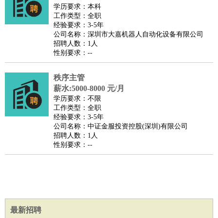
餐饮类
：
厨师
服务员
传菜员
面点师
洗碗工
后厨
杂工
学徒
咖啡
学历要求：本科
工作类型：全职
师
茶艺师
迎宾
经验要求：3-5年
酒店/旅游
：
酒店前台
酒店服务员
行李员
大堂经理
酒店管理
酒店管
公司名称：深圳市大嘉机器人自动化设备有限公司
招聘人数：1人
家
导游
旅游顾问
签证专员
订票员
试睡师
性别要求：--
超市/销售
：
促销导购
营业员
收银员
理货员
食品加工
品类管理
店长
美容/美发
：
发型师
美容师
化妆师
美甲师
美发助理
洗头工
美体师
秩序主管
美容顾问
美容助理
美容店长
宠物美容
薪水:5000-8000 元/月
学历要求：不限
保健/按摩
：
按摩师
针灸推拿
足疗师
搓澡工
盲人按摩
工作类型：全职
娱乐/影视
：
礼仪
调酒师
摄影师
主持人
配音员
后期制作
场务
群众
经验要求：3-5年
公司名称：中证金服投资控股(深圳)有限公司
演员
音效师
灯光师
编剧
主播
招聘人数：1人
技术开发
：
程序员
网页设计
技术专员
软件工程师
测试工程师
运维
性别要求：--
工程师
技术支持
硬件工程师
系统工程师
通信工程师
数
据工程师
前端工程师
APP开发
算法工程师
产品管理
：
产品经理
产品运营
产品助理
项目经理
高级产品经理
产
品实习生
SEO
最新招聘
电子/电气
：
无线电
电路工程
自动化
电子维修
产品工艺