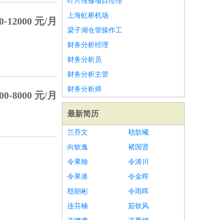
叶片维修项目经理
上海虹桥机场
0-12000 元/月
梁子湖仓管操作工
财务分析经理
财务分析员
财务分析主管
财务分析师
00-8000 元/月
最新简历
兰乔文
嵇歆曦
向钦逸
褚国贤
令果翰
令涛川
令果港
令金晖
嵇朝彬
令雨晖
连芬楠
茹钦风