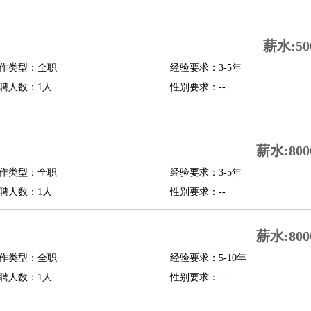
司机
驾校教练
带车司机
地铁司机
高铁司机
小车司机
快车司机
专车司机
薪水:50
度员
作类型：全职
经验要求：3-5年
报关员
买手
聘人数：1人
性别要求：--
精算师
契约管理
保险内勤
学徒
咖啡师
茶艺师
迎宾
理
酒店管家
导游
旅游顾问
签证专员
订票员
试睡师
薪水:800
管理
店长
作类型：全职
经验要求：3-5年
美体师
美容顾问
美容助理
美容店长
宠物美容
聘人数：1人
性别要求：--
场务
群众演员
音效师
灯光师
编剧
主播
薪水:800
程师
运维工程师
技术支持
硬件工程师
系统工程师
通信工程师
数据工程
品经理
作类型：全职
产品实习生
SEO
经验要求：5-10年
聘人数：1人
性别要求：--
师
送水工
家庭管家