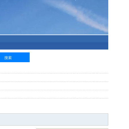
泥工
钢筋工
纺织工
管道工
样衣工
装卸工