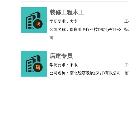
物业管理
：
物业维修
物业管理
物业招商
物业经理
淘宝/网店
：
淘宝客服
装修工程木工
淘宝美工
淘宝店长
淘宝推广
淘宝装
财务/会计
：
会计
财务
出纳
审计
税务
财务分析
成本管理
学历要求：大专
工
教育/培训
：
教师
家教
幼教
教学管理
学术研究
培训策划
公司名称：倍康美医疗科技(深圳)有限公
招
银行/证券
：
理财顾问
证券分析
银行柜员
拍卖师
操盘手
银
司
律师/法务
：
律师
律师助理
法务专员
专利顾问
合同管理
广告/咨询
：
文案
广告制作
咨询顾问
创意总监
广告策划
会
店建专员
美术/设计
：
服装设计
平面设计
美编
家具设计
美术老师
室
学历要求：不限
工
编辑/出版
：
编辑
记者
出版
发行
专栏作家
排版设计
公司名称：南北经济发展(深圳)有限公司
招
翻译/语言
：
英语翻译
日语翻译
俄语翻译
韩语翻译
法语翻
医疗/药剂
：
医生
护士
药剂师
理疗师
导医
营养师
心理医
运动/健身
：
健身教练
瑜伽教练
舞蹈老师
游泳教练
台球教
环境保护
：
污水处理
环保检测
环境管理
环境绿化
水质检
政府公务
：
房地产
：
房产销售
置业顾问
房产客服
房产策划
房产店
建筑/装修
：
土木工程
工程监理
造价师
安全专员
项目管理