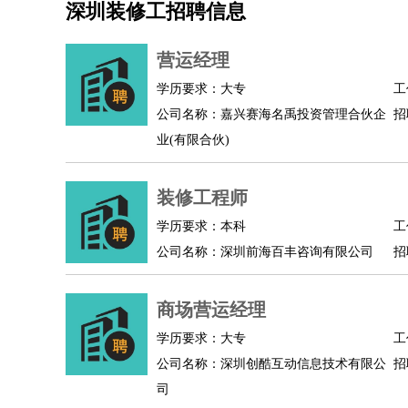
深圳装修工招聘信息
机械/仪表
：
机械工程
仪器仪表
机电
版图设计
司机
：
商务司机
客车司机
货车司机
出租车司机
班车
营运经理
物流/仓储
：
快递员
仓库管理
搬运工
物流专员
物流经理
调
学历要求：大专
工
贸易/采购
：
外贸专员
外贸经理
采购员
采购经理
商务专员
公司名称：嘉兴赛海名禹投资管理合伙企
招
保险/理赔
：
保险推销
保险顾问
核保理赔
保险经纪人
保险
业(有限合伙)
餐饮类
：
厨师
服务员
传菜员
面点师
洗碗工
后厨
杂工
酒店/旅游
：
酒店前台
酒店服务员
行李员
大堂经理
酒店管
装修工程师
超市/销售
：
促销导购
营业员
收银员
理货员
食品加工
品类
学历要求：本科
工
美容/美发
：
发型师
美容师
化妆师
美甲师
美发助理
洗头工
公司名称：深圳前海百丰咨询有限公司
招
保健/按摩
：
按摩师
针灸推拿
足疗师
搓澡工
盲人按摩
娱乐/影视
：
礼仪
调酒师
摄影师
主持人
配音员
后期制作
商场营运经理
技术开发
：
程序员
网页设计
技术专员
软件工程师
测试工
产品管理
：
产品经理
学历要求：大专
产品运营
产品助理
项目经理
高级产
工
公司名称：深圳创酷互动信息技术有限公
招
电子/电气
：
无线电
电路工程
自动化
电子维修
产品工艺
司
家政/安保
：
保洁
保姆
保安
月嫂
钟点工
洗衣工
护工
育婴