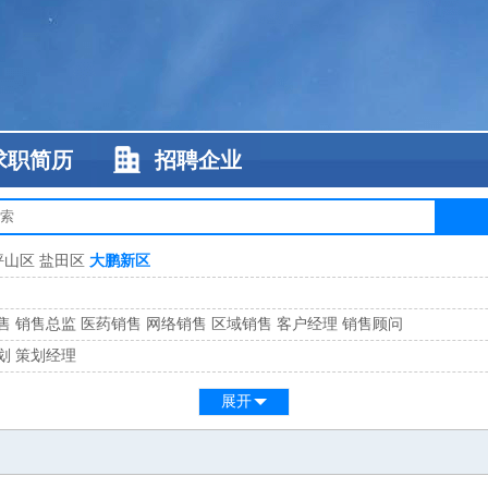
求职简历
招聘企业
坪山区
盐田区
大鹏新区
售
销售总监
医药销售
网络销售
区域销售
客户经理
销售顾问
划
策划经理
系
客服总监
展开
工
缝纫工
维修工
水暖工
车工
叉车工
手机维修
电梯工
操作工
包装工
水
监
高级工程师