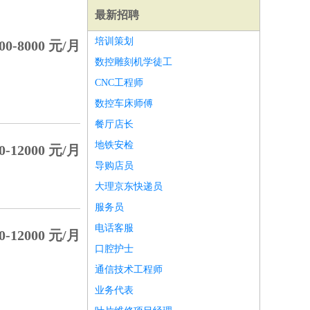
最新招聘
培训策划
00-8000 元/月
数控雕刻机学徒工
CNC工程师
数控车床师傅
餐厅店长
地铁安检
0-12000 元/月
导购店员
大理京东快递员
服务员
电话客服
0-12000 元/月
师
前端工程师
APP开发
算法工程师
口腔护士
通信技术工程师
业务代表