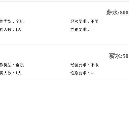
修
淘宝策划
淘宝模特
薪水:800
作类型：全职
经验要求：不限
课程顾问
聘人数：1人
性别要求：--
行经理
信贷管理
展策划
婚礼策划
媒介策划
咨询经理
客户主管
摄影师
薪水:50
内设计
包装设计
动画设计
珠宝设计
店面设计
UI设计
作类型：全职
经验要求：不限
聘人数：1人
性别要求：--
译
德语翻译
小语种
生
中医
练
高尔夫助理
体育解说员
体育记者
足球教练
测员
员
房产中介
房产内勤
房产评估师
园林设计
测绘员
建筑工
装修工