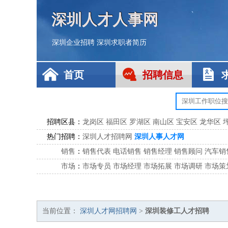
深圳人才人事网
深圳企业招聘
深圳求职者简历
首页
招聘信息
招聘区县：
龙岗区
福田区
罗湖区
南山区
宝安区
龙华区
热门招聘：
深圳人才招聘网
深圳人事人才网
销售
：
销售代表
电话销售
销售经理
销售顾问
汽车销
市场
：
市场专员
市场经理
市场拓展
市场调研
市场策
客服
：
客服专员
电话客服
客服经理
售后服务
客户关
公关
：
公关员
公关经理
媒介专员
媒介经理
会展专员
技工/工人
：
普工
电工
木工
钳工
焊工
钣金工
锅炉工
油漆
当前位置：
深圳人才网招聘网
>
深圳装修工人才招聘
生产/研发
：
质量管理
生产组长
车间主任
工艺设计
生产总