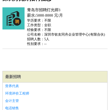
公关
：
公关员
公关经理
媒介专员
媒介经理
会展专员
青岛市招聘灯光师3
技工/工人
：
普工
电工
木工
钳工
焊工
钣金工
锅炉工
油漆工
缝纫工
薪水:5000-8000 元/月
学历要求：不限
维修工
水暖工
车工
叉车工
手机维修
电梯工
操作工
包
工作类型：全职
装工
水泥工
钢筋工
纺织工
管道工
样衣工
装卸工
经验要求：不限
公司名称：深圳市钦友同舟企业管理中心(有限合伙)
生产/研发
：
质量管理
生产组长
车间主任
工艺设计
生产总监
高级工
招聘人数：5人
程师
性别要求：--
机械/仪表
：
机械工程
仪器仪表
机电
版图设计
司机
：
商务司机
客车司机
货车司机
出租车司机
班车司机
驾校
教练
带车司机
地铁司机
高铁司机
小车司机
快车司机
专
车司机
最新招聘
物流/仓储
：
快递员
仓库管理
搬运工
物流专员
物流经理
调度员
贸易/采购
：
外贸专员
外贸经理
采购员
采购经理
商务专员
报关员
买
营养代表
手
环境评价工程师
保险/理赔
：
保险推销
保险顾问
核保理赔
保险经纪人
保险精算师
契
会计主管
约管理
保险内勤
电话销售