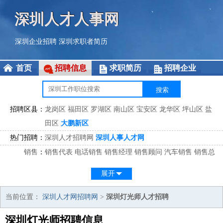
深圳人才人事网
深圳企业招聘
深圳求职者简历
首页
招聘信息
求职简历
招聘企业
招聘区县：
龙岗区
福田区
罗湖区
南山区
宝安区
龙华区
坪山区
盐
田区
大鹏新区
热门招聘：
深圳人才招聘网
深圳人事人才网
销售
：
销售代表
电话销售
销售经理
销售顾问
汽车销售
销售总
监
医药销售
网络销售
区域销售
客户经理
销售顾问
展开
市场
：
市场专员
市场经理
市场拓展
市场调研
市场策划
策划经
理
当前位置：
深圳人才网招聘网
>
深圳灯光师人才招聘
客服
：
客服专员
电话客服
客服经理
售后服务
客户关系
客服总
深圳灯光师招聘信息
监