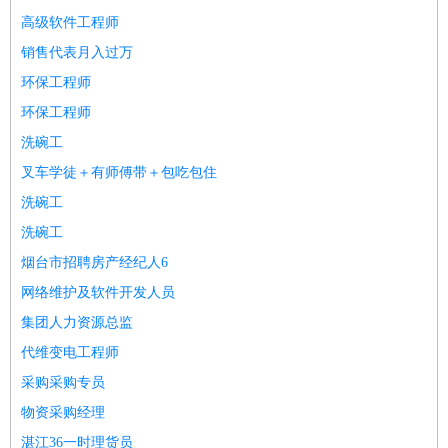
餐饮类
：
厨师
服务员
传菜员
面点师
洗碗工
后厨
杂工
学徒
咖啡
高级软件工程师
师
茶艺师
迎宾
销售代表月入过万
酒店/旅游
：
酒店前台
酒店服务员
行李员
大堂经理
酒店管理
酒店管
环保工程师
家
导游
旅游顾问
签证专员
订票员
试睡师
环保工程师
超市/销售
：
促销导购
营业员
收银员
理货员
食品加工
品类管理
店长
洗碗工
美容/美发
：
发型师
美容师
化妆师
美甲师
美发助理
洗头工
美体师
叉车学徒＋有师傅带＋包吃包住
美容顾问
美容助理
美容店长
宠物美容
洗碗工
保健/按摩
：
按摩师
针灸推拿
足疗师
搓澡工
盲人按摩
洗碗工
娱乐/影视
：
礼仪
调酒师
摄影师
主持人
配音员
后期制作
场务
群众
烟台市招聘房产经纪人6
演员
音效师
灯光师
编剧
主播
网络维护及软件开发人员
技术开发
：
程序员
网页设计
技术专员
软件工程师
测试工程师
运维
集团人力资源总监
工程师
技术支持
硬件工程师
系统工程师
通信工程师
数
据工程师
前端工程师
APP开发
算法工程师
代维变电工程师
产品管理
：
产品经理
产品运营
产品助理
项目经理
高级产品经理
产
采购采购专员
品实习生
SEO
物资采购经理
电子/电气
：
无线电
电路工程
自动化
电子维修
产品工艺
湛江36一时理货员