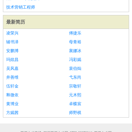
家政/安保
：
保洁
保姆
保安
月嫂
钟点工
洗衣工
护工
育婴师
送水工
技术营销工程师
家庭管家
最新简历
物业管理
：
物业维修
物业管理
物业招商
物业经理
淘宝/网店
：
淘宝客服
淘宝美工
淘宝店长
淘宝推广
淘宝装修
淘宝策
凌荣兴
傅捷乐
划
淘宝模特
辅书泽
母青裕
财务/会计
：
会计
财务
出纳
审计
税务
财务分析
成本管理
安鹏博
襄娜冰
教育/培训
：
教师
家教
幼教
教学管理
学术研究
培训策划
课程顾问
玛炫昌
冯彩嫣
银行/证券
：
理财顾问
证券分析
银行柜员
拍卖师
操盘手
银行经理
信
吴风嘉
裴伯灿
贷管理
井善维
弋东尚
律师/法务
：
律师
律师助理
法务专员
专利顾问
合同管理
伍轩金
宗敬轩
广告/咨询
：
文案
广告制作
咨询顾问
创意总监
广告策划
会展策划
婚
释微依
元木熙
礼策划
媒介策划
咨询经理
客户主管
摄影师
黄博业
卓蝶宸
美术/设计
：
服装设计
平面设计
美编
家具设计
美术老师
室内设计
包
方嫣茜
师野棋
装设计
动画设计
珠宝设计
店面设计
UI设计
编辑/出版
：
编辑
记者
出版
发行
专栏作家
排版设计
翻译/语言
：
英语翻译
日语翻译
俄语翻译
韩语翻译
法语翻译
德语翻