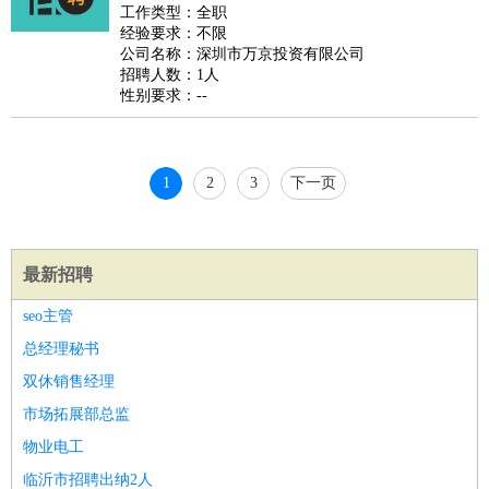
好玩职业
：
酒店试睡员
美食品尝师
旅游体验师
职业拥抱师
酒店试
工作类型：全职
经验要求：不限
睡员
狗粮试吃员
手模
陪跑族
网购砍价师
色彩搭配师
品
公司名称：深圳市万京投资有限公司
酒师
招聘人数：1人
性别要求：--
1
2
3
下一页
最新招聘
seo主管
总经理秘书
双休销售经理
市场拓展部总监
物业电工
临沂市招聘出纳2人