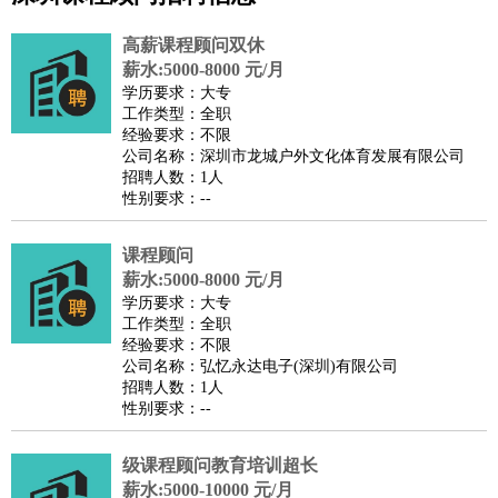
公关
：
公关员
公关经理
媒介专员
媒介经理
会展专员
高薪课程顾问双休
技工/工人
：
普工
电工
木工
钳工
焊工
钣金工
锅炉工
油漆工
缝纫工
薪水:5000-8000 元/月
学历要求：大专
维修工
水暖工
车工
叉车工
手机维修
电梯工
操作工
包
工作类型：全职
装工
水泥工
钢筋工
纺织工
管道工
样衣工
装卸工
经验要求：不限
公司名称：深圳市龙城户外文化体育发展有限公司
生产/研发
：
质量管理
生产组长
车间主任
工艺设计
生产总监
高级工
招聘人数：1人
程师
性别要求：--
机械/仪表
：
机械工程
仪器仪表
机电
版图设计
司机
：
商务司机
课程顾问
客车司机
货车司机
出租车司机
班车司机
驾校
薪水:5000-8000 元/月
教练
带车司机
地铁司机
高铁司机
小车司机
快车司机
专
学历要求：大专
车司机
工作类型：全职
经验要求：不限
物流/仓储
：
快递员
仓库管理
搬运工
物流专员
物流经理
调度员
公司名称：弘忆永达电子(深圳)有限公司
贸易/采购
：
外贸专员
外贸经理
采购员
采购经理
商务专员
报关员
买
招聘人数：1人
性别要求：--
手
保险/理赔
：
保险推销
保险顾问
核保理赔
保险经纪人
保险精算师
契
级课程顾问教育培训超长
约管理
保险内勤
薪水:5000-10000 元/月