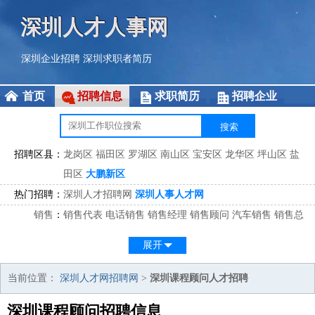
深圳人才人事网
深圳企业招聘
深圳求职者简历
首页
招聘信息
求职简历
招聘企业
招聘区县：
龙岗区
福田区
罗湖区
南山区
宝安区
龙华区
坪山区
盐
田区
大鹏新区
热门招聘：
深圳人才招聘网
深圳人事人才网
销售
：
销售代表
电话销售
销售经理
销售顾问
汽车销售
销售总
监
医药销售
网络销售
区域销售
客户经理
销售顾问
展开
市场
：
市场专员
市场经理
市场拓展
市场调研
市场策划
策划经
理
当前位置：
深圳人才网招聘网
>
深圳课程顾问人才招聘
客服
：
客服专员
电话客服
客服经理
售后服务
客户关系
客服总
深圳课程顾问招聘信息
监