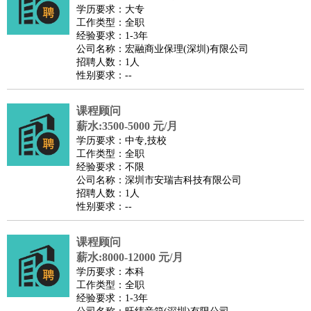
餐饮类
：
厨师
服务员
传菜员
面点师
洗碗工
后厨
杂工
学徒
咖啡
学历要求：大专
工作类型：全职
师
茶艺师
迎宾
经验要求：1-3年
酒店/旅游
：
酒店前台
酒店服务员
行李员
大堂经理
酒店管理
酒店管
公司名称：宏融商业保理(深圳)有限公司
招聘人数：1人
家
导游
旅游顾问
签证专员
订票员
试睡师
性别要求：--
超市/销售
：
促销导购
营业员
收银员
理货员
食品加工
品类管理
店长
美容/美发
：
发型师
美容师
化妆师
美甲师
美发助理
洗头工
美体师
课程顾问
美容顾问
美容助理
美容店长
宠物美容
薪水:3500-5000 元/月
学历要求：中专,技校
保健/按摩
：
按摩师
针灸推拿
足疗师
搓澡工
盲人按摩
工作类型：全职
娱乐/影视
：
礼仪
调酒师
摄影师
主持人
配音员
后期制作
场务
群众
经验要求：不限
公司名称：深圳市安瑞吉科技有限公司
演员
音效师
灯光师
编剧
主播
招聘人数：1人
技术开发
：
程序员
网页设计
技术专员
软件工程师
测试工程师
运维
性别要求：--
工程师
技术支持
硬件工程师
系统工程师
通信工程师
数
课程顾问
据工程师
前端工程师
APP开发
算法工程师
薪水:8000-12000 元/月
产品管理
：
产品经理
产品运营
产品助理
项目经理
高级产品经理
产
学历要求：本科
品实习生
SEO
工作类型：全职
经验要求：1-3年
电子/电气
：
无线电
电路工程
自动化
电子维修
产品工艺