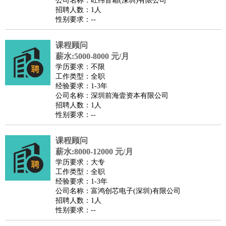
公司名称：旺纬音箱(深圳)有限公司
家政/安保
：
保洁
保姆
保安
月嫂
钟点工
洗衣工
护工
育婴师
送水工
招聘人数：1人
性别要求：--
家庭管家
物业管理
：
物业维修
物业管理
物业招商
物业经理
课程顾问
淘宝/网店
：
淘宝客服
淘宝美工
淘宝店长
淘宝推广
淘宝装修
淘宝策
薪水:5000-8000 元/月
划
淘宝模特
学历要求：不限
工作类型：全职
财务/会计
：
会计
财务
出纳
审计
税务
财务分析
成本管理
经验要求：1-3年
教育/培训
：
教师
公司名称：深圳前海壹资本有限公司
家教
幼教
教学管理
学术研究
培训策划
课程顾问
招聘人数：1人
银行/证券
：
理财顾问
证券分析
银行柜员
拍卖师
操盘手
银行经理
信
性别要求：--
贷管理
律师/法务
：
律师
律师助理
法务专员
专利顾问
合同管理
课程顾问
薪水:8000-12000 元/月
广告/咨询
：
文案
广告制作
咨询顾问
创意总监
广告策划
会展策划
婚
学历要求：大专
礼策划
媒介策划
咨询经理
客户主管
摄影师
工作类型：全职
经验要求：1-3年
美术/设计
：
服装设计
平面设计
美编
家具设计
美术老师
室内设计
包
公司名称：富鸿创芯电子(深圳)有限公司
装设计
动画设计
珠宝设计
店面设计
UI设计
招聘人数：1人
性别要求：--
编辑/出版
：
编辑
记者
出版
发行
专栏作家
排版设计
翻译/语言
：
英语翻译
日语翻译
俄语翻译
韩语翻译
法语翻译
德语翻