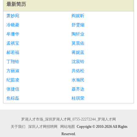
最新简历
萧妙宛
阎妮昕
冷晓菱
舒雯烟
牟珊华
陶轩业
孟祺宝
莫晨佑
郝若福
蒋妮蓝
丁翔铃
沈宸铃
方丽淑
共佑松
纪茹凌
水瀚民
张捷信
聂齐达
焦棕磊
桂琪荣
罗湖人才市场_深圳罗湖人才网_0755-22272244_罗湖人才网
关于我们
深圳人才网招聘网
网站地图
Copyright © 2010-2026 All Rights
Reserved.