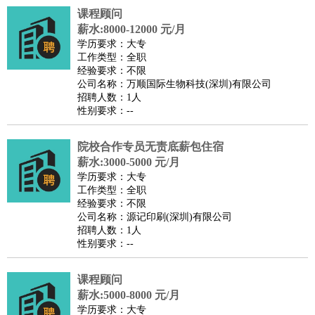
课程顾问
译
小语种
薪水:8000-12000 元/月
医疗/药剂
：
医生
护士
药剂师
理疗师
导医
营养师
心理医生
中医
学历要求：大专
工作类型：全职
运动/健身
：
健身教练
瑜伽教练
舞蹈老师
游泳教练
台球教练
高尔夫
经验要求：不限
助理
体育解说员
体育记者
足球教练
公司名称：万顺国际生物科技(深圳)有限公司
招聘人数：1人
环境保护
：
污水处理
环保检测
环境管理
环境绿化
水质检测员
性别要求：--
政府公务
：
房地产
：
房产销售
置业顾问
房产客服
房产策划
房产店员
房产中
院校合作专员无责底薪包住宿
介
房产内勤
房产评估师
薪水:3000-5000 元/月
学历要求：大专
建筑/装修
：
土木工程
工程监理
造价师
安全专员
项目管理
园林设计
工作类型：全职
测绘员
建筑工
装修工
经验要求：不限
公司名称：源记印刷(深圳)有限公司
人事/行政
：
文员
前台
秘书
人事专员
人事经理
行政助理
行政主管
招聘人数：1人
招聘专员
招聘经理
猎头顾问
培训专员
性别要求：--
高级管理
：
总监
总裁助理
副总裁
总经理
合伙人
CEO
CTO
CFO
课程顾问
CPO
薪水:5000-8000 元/月
农林牧渔
：
养殖人员
饲养业务
农艺师
畜牧师
饲料研发
学历要求：大专