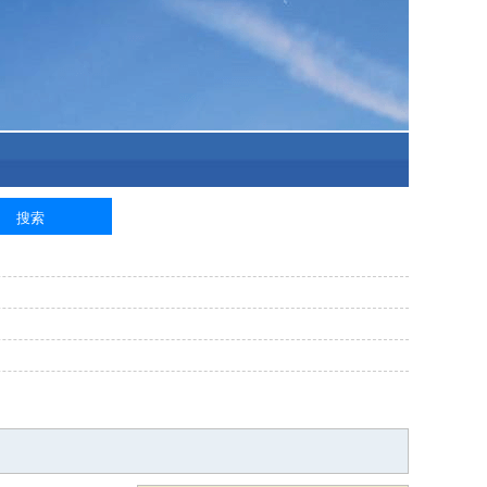
泥工
钢筋工
纺织工
管道工
样衣工
装卸工