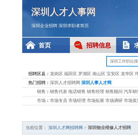
深圳人才人事网
深圳企业招聘
深圳求职者简历
首页
招聘信息
招聘区县：
龙岗区
福田区
罗湖区
南山区
宝安区
龙华区
热门招聘：
深圳人才招聘网
深圳人事人才网
销售
：
销售代表
电话销售
销售经理
销售顾问
汽车销
市场
：
市场专员
市场经理
市场拓展
市场调研
市场策
客服
：
客服专员
电话客服
客服经理
售后服务
客户关
公关
：
公关员
公关经理
媒介专员
媒介经理
会展专员
技工/工人
：
普工
电工
木工
钳工
焊工
钣金工
锅炉工
油漆
当前位置：
深圳人才网招聘网
>
深圳物业维修人才招聘
生产/研发
：
质量管理
生产组长
车间主任
工艺设计
生产总