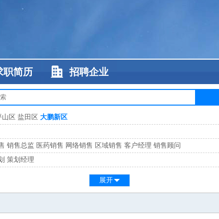
求职简历
招聘企业
坪山区
盐田区
大鹏新区
售
销售总监
医药销售
网络销售
区域销售
客户经理
销售顾问
划
策划经理
系
客服总监
展开
工
缝纫工
维修工
水暖工
车工
叉车工
手机维修
电梯工
操作工
包装工
水
监
高级工程师