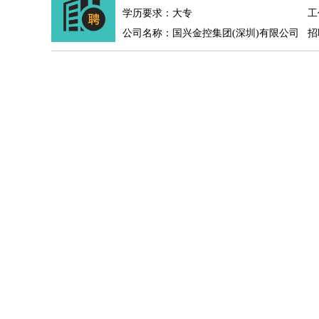
物业管理
：
物业维修
物业管理
物业招商
物业经理
学历要求：大专
工
淘宝/网店
：
淘宝客服
淘宝美工
淘宝店长
淘宝推广
淘宝装
公司名称：国兴金控集团(深圳)有限公司
招
财务/会计
：
会计
财务
出纳
审计
税务
财务分析
成本管理
教育/培训
：
教师
家教
幼教
教学管理
学术研究
培训策划
银行/证券
：
理财顾问
证券分析
银行柜员
拍卖师
操盘手
银
律师/法务
：
律师
律师助理
法务专员
专利顾问
合同管理
广告/咨询
：
文案
广告制作
咨询顾问
创意总监
广告策划
会
美术/设计
：
服装设计
平面设计
美编
家具设计
美术老师
室
编辑/出版
：
编辑
记者
出版
发行
专栏作家
排版设计
翻译/语言
：
英语翻译
日语翻译
俄语翻译
韩语翻译
法语翻
医疗/药剂
：
医生
护士
药剂师
理疗师
导医
营养师
心理医
运动/健身
：
健身教练
瑜伽教练
舞蹈老师
游泳教练
台球教
环境保护
：
污水处理
环保检测
环境管理
环境绿化
水质检
政府公务
：
房地产
：
房产销售
置业顾问
房产客服
房产策划
房产店
建筑/装修
：
土木工程
工程监理
造价师
安全专员
项目管理