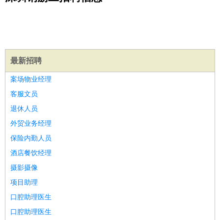
公关
：
公关员
公关经理
媒介专员
媒介经理
会展专员
技工/工人
：
普工
电工
木工
钳工
焊工
钣金工
锅炉工
油漆工
缝纫工
维修工
水暖工
车工
叉车工
手机维修
电梯工
操作工
包
装工
水泥工
钢筋工
纺织工
管道工
样衣工
装卸工
最新招聘
生产/研发
：
质量管理
生产组长
车间主任
工艺设计
生产总监
高级工
案场物业经理
程师
客服文员
机械/仪表
：
机械工程
仪器仪表
机电
版图设计
退休人员
司机
：
商务司机
客车司机
货车司机
出租车司机
班车司机
驾校
外贸业务经理
教练
带车司机
地铁司机
高铁司机
小车司机
快车司机
专
保险内勤人员
车司机
酒店餐饮经理
物流/仓储
：
快递员
仓库管理
搬运工
物流专员
物流经理
调度员
摄影摄像
贸易/采购
：
外贸专员
外贸经理
采购员
采购经理
商务专员
报关员
买
手
项目助理
保险/理赔
：
保险推销
保险顾问
核保理赔
保险经纪人
保险精算师
契
口腔助理医生
约管理
保险内勤
口腔助理医生