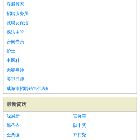
餐饮类
：
厨师
服务员
传菜员
面点师
洗碗工
后厨
杂工
学徒
咖啡
客服管家
师
茶艺师
迎宾
招聘服务员
酒店/旅游
：
酒店前台
酒店服务员
行李员
大堂经理
酒店管理
酒店管
诚聘女保洁
家
导游
旅游顾问
签证专员
订票员
试睡师
保洁主管
超市/销售
：
促销导购
营业员
收银员
理货员
食品加工
品类管理
店长
合同专员
美容/美发
：
发型师
美容师
化妆师
美甲师
美发助理
洗头工
美体师
护士
美容顾问
美容助理
美容店长
宠物美容
中医科
保健/按摩
：
按摩师
针灸推拿
足疗师
搓澡工
盲人按摩
美容导师
娱乐/影视
：
礼仪
调酒师
摄影师
主持人
配音员
后期制作
场务
群众
美容导师
演员
音效师
灯光师
编剧
主播
威海市招聘销售代表6
技术开发
：
程序员
网页设计
技术专员
软件工程师
测试工程师
运维
工程师
技术支持
硬件工程师
系统工程师
通信工程师
数
最新简历
据工程师
前端工程师
APP开发
算法工程师
沈展新
官弥善
产品管理
：
产品经理
产品运营
产品助理
项目经理
高级产品经理
产
郎圣齐
陕丰贤
品实习生
SEO
仝桑缦
齐裕尧
电子/电气
：
无线电
电路工程
自动化
电子维修
产品工艺