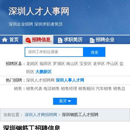
深圳人才人事网
深圳企业招聘
深圳求职者简历
首页
招聘信息
求职简历
招聘企业
招聘区县：
龙岗区
福田区
罗湖区
南山区
宝安区
龙华区
坪山区
盐
田区
大鹏新区
热门招聘：
深圳人才招聘网
深圳人事人才网
销售
：
销售代表
电话销售
销售经理
销售顾问
汽车销售
销售总
监
医药销售
网络销售
区域销售
客户经理
销售顾问
展开
市场
：
市场专员
市场经理
市场拓展
市场调研
市场策划
策划经
理
当前位置：
深圳人才网招聘网
>
深圳钢筋工人才招聘
客服
：
客服专员
电话客服
客服经理
售后服务
客户关系
客服总
深圳钢筋工招聘信息
监