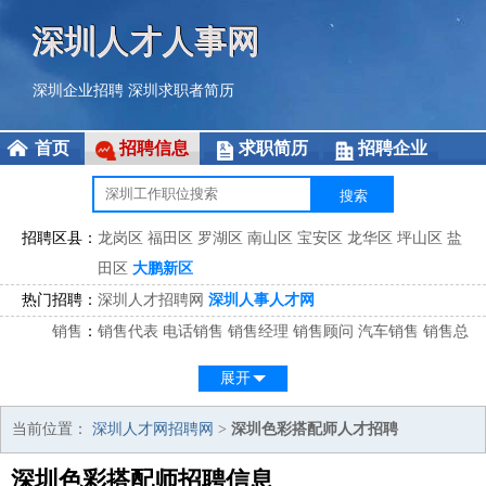
深圳人才人事网
深圳企业招聘
深圳求职者简历
首页
招聘信息
求职简历
招聘企业
招聘区县：
龙岗区
福田区
罗湖区
南山区
宝安区
龙华区
坪山区
盐
田区
大鹏新区
热门招聘：
深圳人才招聘网
深圳人事人才网
销售
：
销售代表
电话销售
销售经理
销售顾问
汽车销售
销售总
监
医药销售
网络销售
区域销售
客户经理
销售顾问
展开
市场
：
市场专员
市场经理
市场拓展
市场调研
市场策划
策划经
理
当前位置：
深圳人才网招聘网
>
深圳色彩搭配师人才招聘
客服
：
客服专员
电话客服
客服经理
售后服务
客户关系
客服总
深圳色彩搭配师招聘信息
监