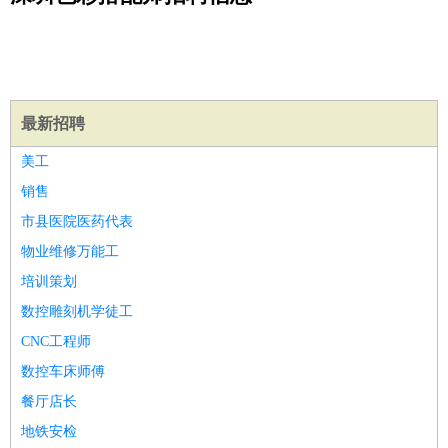
公关
：
公关员
公关经理
媒介专员
媒介经理
会展专员
技工/工人
：
普工
电工
木工
钳工
焊工
钣金工
锅炉工
油漆工
缝纫工
维修工
水暖工
车工
叉车工
手机维修
电梯工
操作工
包
装工
水泥工
钢筋工
纺织工
管道工
样衣工
装卸工
最新招聘
生产/研发
：
质量管理
生产组长
车间主任
工艺设计
生产总监
高级工
美工
程师
销售
机械/仪表
：
机械工程
仪器仪表
机电
版图设计
市县医院医药代表
司机
：
商务司机
客车司机
货车司机
出租车司机
班车司机
驾校
物业维修万能工
教练
带车司机
地铁司机
高铁司机
小车司机
快车司机
专
培训策划
车司机
数控雕刻机学徒工
物流/仓储
：
快递员
仓库管理
搬运工
物流专员
物流经理
调度员
CNC工程师
贸易/采购
：
外贸专员
外贸经理
采购员
采购经理
商务专员
报关员
买
手
数控车床师傅
保险/理赔
：
保险推销
保险顾问
核保理赔
保险经纪人
保险精算师
契
餐厅店长
约管理
保险内勤
地铁安检