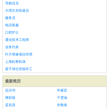
餐饮类
：
厨师
服务员
传菜员
面点师
洗碗工
后厨
杂工
学徒
咖啡
导购店员
师
茶艺师
迎宾
大理京东快递员
酒店/旅游
：
酒店前台
酒店服务员
行李员
大堂经理
酒店管理
酒店管
服务员
家
导游
旅游顾问
签证专员
订票员
试睡师
电话客服
超市/销售
：
促销导购
营业员
收银员
理货员
食品加工
品类管理
店长
口腔护士
美容/美发
：
发型师
美容师
化妆师
美甲师
美发助理
洗头工
美体师
通信技术工程师
美容顾问
美容助理
美容店长
宠物美容
业务代表
保健/按摩
：
按摩师
针灸推拿
足疗师
搓澡工
盲人按摩
叶片维修项目经理
娱乐/影视
：
礼仪
调酒师
摄影师
主持人
配音员
后期制作
场务
群众
上海虹桥机场
演员
音效师
灯光师
编剧
主播
梁子湖仓管操作工
技术开发
：
程序员
网页设计
技术专员
软件工程师
测试工程师
运维
工程师
技术支持
硬件工程师
系统工程师
通信工程师
数
最新简历
据工程师
前端工程师
APP开发
算法工程师
迟识书
毕菱芸
产品管理
：
产品经理
产品运营
产品助理
项目经理
高级产品经理
产
继彩瑜
干雯涵
品实习生
SEO
孟辰昌
井敬瑜
电子/电气
：
无线电
电路工程
自动化
电子维修
产品工艺