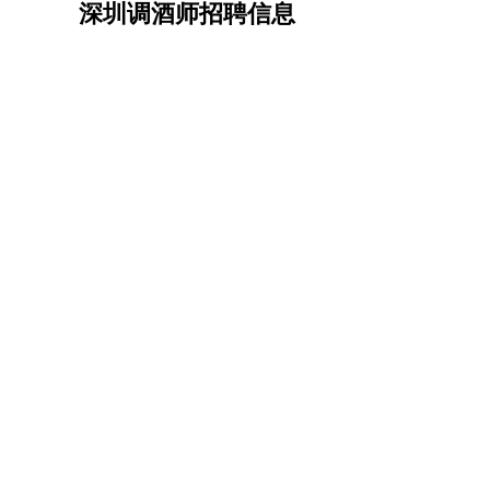
深圳调酒师招聘信息
机械/仪表
：
机械工程
仪器仪表
机电
版图设计
司机
：
商务司机
客车司机
货车司机
出租车司机
班车
物流/仓储
：
快递员
仓库管理
搬运工
物流专员
物流经理
调
贸易/采购
：
外贸专员
外贸经理
采购员
采购经理
商务专员
保险/理赔
：
保险推销
保险顾问
核保理赔
保险经纪人
保险
餐饮类
：
厨师
服务员
传菜员
面点师
洗碗工
后厨
杂工
酒店/旅游
：
酒店前台
酒店服务员
行李员
大堂经理
酒店管
超市/销售
：
促销导购
营业员
收银员
理货员
食品加工
品类
美容/美发
：
发型师
美容师
化妆师
美甲师
美发助理
洗头工
保健/按摩
：
按摩师
针灸推拿
足疗师
搓澡工
盲人按摩
娱乐/影视
：
礼仪
调酒师
摄影师
主持人
配音员
后期制作
技术开发
：
程序员
网页设计
技术专员
软件工程师
测试工
产品管理
：
产品经理
产品运营
产品助理
项目经理
高级产
电子/电气
：
无线电
电路工程
自动化
电子维修
产品工艺
家政/安保
：
保洁
保姆
保安
月嫂
钟点工
洗衣工
护工
育婴