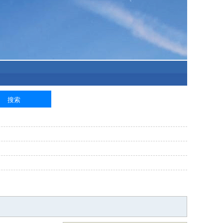
泥工
钢筋工
纺织工
管道工
样衣工
装卸工