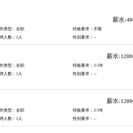
司机
驾校教练
带车司机
地铁司机
高铁司机
小车司机
快车司机
专车司机
薪水:40
度员
作类型：全职
经验要求：不限
报关员
买手
聘人数：1人
性别要求：--
精算师
契约管理
保险内勤
学徒
咖啡师
茶艺师
迎宾
薪水:1200
理
酒店管家
导游
旅游顾问
签证专员
订票员
试睡师
作类型：全职
经验要求：3-5年
管理
店长
聘人数：1人
性别要求：--
美体师
美容顾问
美容助理
美容店长
宠物美容
场务
群众演员
音效师
灯光师
编剧
主播
薪水:1200
程师
运维工程师
技术支持
硬件工程师
系统工程师
通信工程师
数据工程
品经理
作类型：全职
产品实习生
SEO
经验要求：3-5年
聘人数：1人
性别要求：--
师
送水工
家庭管家