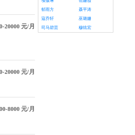
项傲琳
岳姗霞
郁雨方
聂平涛
寇乔轩
巫璐姗
0-20000 元/月
司马碧芸
穆炫宏
0-20000 元/月
00-8000 元/月