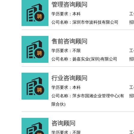
物业管理
：
物业维修
物业管理
物业招商
物业经理
管理咨询顾问
淘宝/网店
：
淘宝客服
淘宝美工
淘宝店长
淘宝推广
淘宝装
学历要求：本科
工
财务/会计
：
会计
财务
出纳
审计
税务
财务分析
成本管理
公司名称：深圳市华波科技有限公司
招
教育/培训
：
教师
家教
幼教
教学管理
学术研究
培训策划
银行/证券
：
理财顾问
证券分析
银行柜员
拍卖师
操盘手
银
售前咨询顾问
律师/法务
：
律师
律师助理
法务专员
专利顾问
合同管理
学历要求：不限
工
广告/咨询
：
文案
广告制作
咨询顾问
创意总监
广告策划
会
公司名称：扬嘉实业(深圳)有限公司
招
美术/设计
：
服装设计
平面设计
美编
家具设计
美术老师
室
编辑/出版
：
编辑
记者
出版
发行
专栏作家
排版设计
行业咨询顾问
翻译/语言
：
英语翻译
日语翻译
俄语翻译
韩语翻译
法语翻
学历要求：本科
工
医疗/药剂
：
医生
护士
药剂师
理疗师
导医
营养师
心理医
公司名称：萍乡市国湘企业管理中心(有
招
运动/健身
：
健身教练
瑜伽教练
舞蹈老师
游泳教练
台球教
限合伙)
环境保护
：
污水处理
环保检测
环境管理
环境绿化
水质检
政府公务
：
咨询顾问
房地产
：
房产销售
置业顾问
房产客服
房产策划
房产店
学历要求：不限
工
建筑/装修
：
土木工程
工程监理
造价师
安全专员
项目管理