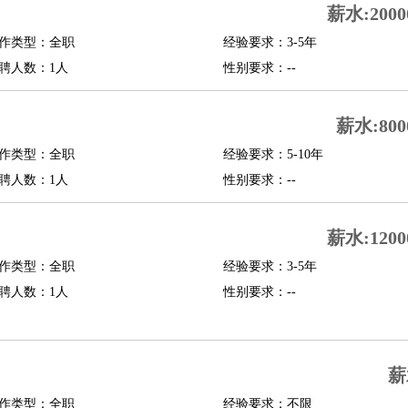
薪水:2000
修
淘宝策划
淘宝模特
作类型：全职
经验要求：3-5年
聘人数：1人
性别要求：--
课程顾问
行经理
信贷管理
薪水:800
作类型：全职
经验要求：5-10年
展策划
婚礼策划
媒介策划
咨询经理
客户主管
摄影师
聘人数：1人
性别要求：--
内设计
包装设计
动画设计
珠宝设计
店面设计
UI设计
薪水:1200
译
德语翻译
小语种
作类型：全职
经验要求：3-5年
生
中医
聘人数：1人
性别要求：--
练
高尔夫助理
体育解说员
体育记者
足球教练
测员
薪
员
房产中介
房产内勤
房产评估师
作类型：全职
经验要求：不限
园林设计
测绘员
建筑工
装修工