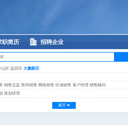
求职简历
招聘企业
坪山区
盐田区
大鹏新区
售
销售总监
医药销售
网络销售
区域销售
客户经理
销售顾问
划
策划经理
系
客服总监
展开
工
缝纫工
维修工
水暖工
车工
叉车工
手机维修
电梯工
操作工
包装工
水
监
高级工程师