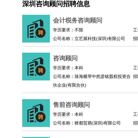
深圳咨询顾问招聘信息
机械/仪表
：
机械工程
仪器仪表
机电
版图设计
司机
：
商务司机
客车司机
货车司机
出租车司机
班车
会计税务咨询顾问
物流/仓储
：
快递员
仓库管理
搬运工
物流专员
物流经理
调
学历要求：不限
工
贸易/采购
：
外贸专员
外贸经理
采购员
采购经理
商务专员
公司名称：立艺展科技(深圳)有限公司
招
保险/理赔
：
保险推销
保险顾问
核保理赔
保险经纪人
保险
餐饮类
：
厨师
服务员
传菜员
面点师
洗碗工
后厨
杂工
咨询顾问
酒店/旅游
：
酒店前台
酒店服务员
行李员
大堂经理
酒店管
学历要求：本科
工
超市/销售
：
促销导购
营业员
收银员
理货员
食品加工
品类
公司名称：珠海横琴中然彦铭股权投资合
招
美容/美发
：
发型师
美容师
化妆师
美甲师
美发助理
洗头工
伙企业(有限合伙)
保健/按摩
：
按摩师
针灸推拿
足疗师
搓澡工
盲人按摩
娱乐/影视
：
礼仪
调酒师
摄影师
主持人
配音员
后期制作
售前咨询顾问
技术开发
：
程序员
网页设计
技术专员
软件工程师
测试工
产品管理
：
产品经理
学历要求：本科
产品运营
产品助理
项目经理
高级产
工
公司名称：粳都贸易(深圳)有限公司
招
电子/电气
：
无线电
电路工程
自动化
电子维修
产品工艺
家政/安保
：
保洁
保姆
保安
月嫂
钟点工
洗衣工
护工
育婴