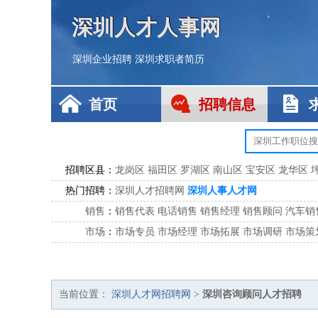
深圳人才人事网
深圳企业招聘
深圳求职者简历
首页
招聘信息
招聘区县：
龙岗区
福田区
罗湖区
南山区
宝安区
龙华区
热门招聘：
深圳人才招聘网
深圳人事人才网
销售
：
销售代表
电话销售
销售经理
销售顾问
汽车销
市场
：
市场专员
市场经理
市场拓展
市场调研
市场策
客服
：
客服专员
电话客服
客服经理
售后服务
客户关
公关
：
公关员
公关经理
媒介专员
媒介经理
会展专员
技工/工人
：
普工
电工
木工
钳工
焊工
钣金工
锅炉工
油漆
当前位置：
深圳人才网招聘网
>
深圳咨询顾问人才招聘
生产/研发
：
质量管理
生产组长
车间主任
工艺设计
生产总