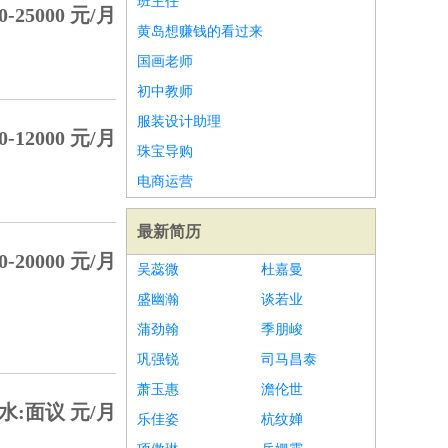
班主任
0-25000 元/月
黄岛想赚钱的看过来
国画老师
初中教师
服装设计助理
0-12000 元/月
珠宝导购
电商运营
最新简历
0-20000 元/月
吴蕊微
杜嘉曼
盛幽瀚
谈若业
蒲劲翰
季朋峻
巩强锐
司马昌泰
萧玉惠
澹伦世
水:面议 元/月
乐佳姿
杭纹婵