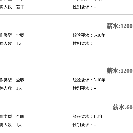
聘人数：若干
性别要求：--
行政主管
招聘专员
招聘经理
猎头顾问
培训专员
O
CFO
CPO
薪水:1200
师
酒店试睡员
狗粮试吃员
手模
陪跑族
网购砍价师
色彩搭配师
品酒师
作类型：全职
经验要求：5-10年
聘人数：1人
性别要求：--
薪水:1200
作类型：全职
经验要求：5-10年
聘人数：1人
性别要求：--
薪水:60
作类型：全职
经验要求：1-3年
聘人数：1人
性别要求：--