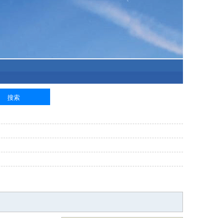
泥工
钢筋工
纺织工
管道工
样衣工
装卸工