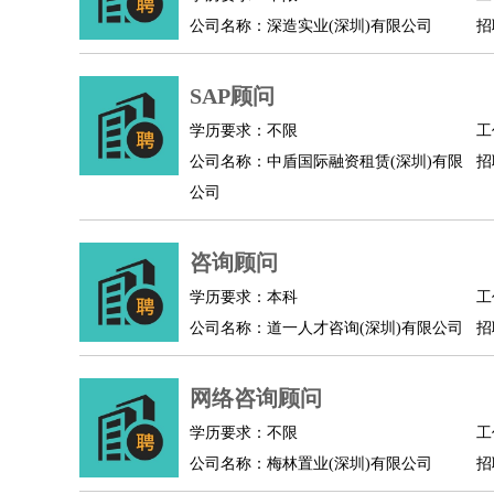
公司名称：深造实业(深圳)有限公司
招
人事/行政
：
文员
前台
秘书
人事专员
人事经理
行政助理
高级管理
：
总监
总裁助理
副总裁
总经理
合伙人
CEO
CT
SAP顾问
农林牧渔
：
养殖人员
饲养业务
农艺师
畜牧师
饲料研发
好玩职业
：
酒店试睡员
美食品尝师
旅游体验师
职业拥抱
学历要求：不限
工
公司名称：中盾国际融资租赁(深圳)有限
招
公司
咨询顾问
学历要求：本科
工
公司名称：道一人才咨询(深圳)有限公司
招
网络咨询顾问
学历要求：不限
工
公司名称：梅林置业(深圳)有限公司
招