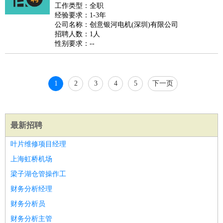
好玩职业
：
酒店试睡员
美食品尝师
旅游体验师
职业拥抱师
酒店试
工作类型：全职
经验要求：1-3年
睡员
狗粮试吃员
手模
陪跑族
网购砍价师
色彩搭配师
品
公司名称：创意银河电机(深圳)有限公司
酒师
招聘人数：1人
性别要求：--
1
2
3
4
5
下一页
最新招聘
叶片维修项目经理
上海虹桥机场
梁子湖仓管操作工
财务分析经理
财务分析员
财务分析主管