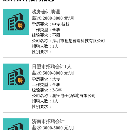
公关
：
公关员
公关经理
媒介专员
媒介经理
会展专员
税务会计助理
技工/工人
：
普工
电工
木工
钳工
焊工
钣金工
锅炉工
油漆工
缝纫工
薪水:2000-3000 元/月
学历要求：中专,技校
维修工
水暖工
车工
叉车工
手机维修
电梯工
操作工
包
工作类型：全职
装工
水泥工
钢筋工
纺织工
管道工
样衣工
装卸工
经验要求：不限
公司名称：深圳市创想智造科技有限公司
生产/研发
：
质量管理
生产组长
车间主任
工艺设计
生产总监
高级工
招聘人数：1人
程师
性别要求：--
机械/仪表
：
机械工程
仪器仪表
机电
版图设计
司机
：
商务司机
日照市招聘会计1人
客车司机
货车司机
出租车司机
班车司机
驾校
薪水:5000-8000 元/月
教练
带车司机
地铁司机
高铁司机
小车司机
快车司机
专
学历要求：大专
车司机
工作类型：全职
经验要求：3-5年
物流/仓储
：
快递员
仓库管理
搬运工
物流专员
物流经理
调度员
公司名称：澜宇电子(深圳)有限公司
贸易/采购
：
外贸专员
外贸经理
采购员
采购经理
商务专员
报关员
买
招聘人数：1人
性别要求：--
手
保险/理赔
：
保险推销
保险顾问
核保理赔
保险经纪人
保险精算师
契
济南市招聘会计
约管理
保险内勤
薪水:3000-5000 元/月