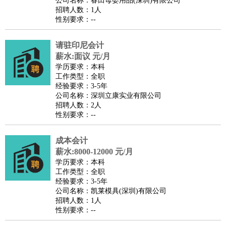
公司名称：春田母婴用品(深圳)有限公司
家政/安保
：
保洁
保姆
保安
月嫂
钟点工
洗衣工
护工
育婴师
送水工
招聘人数：1人
性别要求：--
家庭管家
物业管理
：
物业维修
物业管理
物业招商
物业经理
请驻印尼会计
淘宝/网店
：
淘宝客服
淘宝美工
淘宝店长
淘宝推广
淘宝装修
淘宝策
薪水:面议 元/月
划
淘宝模特
学历要求：本科
工作类型：全职
财务/会计
：
会计
财务
出纳
审计
税务
财务分析
成本管理
经验要求：3-5年
教育/培训
：
教师
公司名称：深圳立康实业有限公司
家教
幼教
教学管理
学术研究
培训策划
课程顾问
招聘人数：2人
银行/证券
：
理财顾问
证券分析
银行柜员
拍卖师
操盘手
银行经理
信
性别要求：--
贷管理
律师/法务
：
律师
律师助理
法务专员
专利顾问
合同管理
成本会计
薪水:8000-12000 元/月
广告/咨询
：
文案
广告制作
咨询顾问
创意总监
广告策划
会展策划
婚
学历要求：本科
礼策划
媒介策划
咨询经理
客户主管
摄影师
工作类型：全职
经验要求：3-5年
美术/设计
：
服装设计
平面设计
美编
家具设计
美术老师
室内设计
包
公司名称：凯莱模具(深圳)有限公司
装设计
动画设计
珠宝设计
店面设计
UI设计
招聘人数：1人
性别要求：--
编辑/出版
：
编辑
记者
出版
发行
专栏作家
排版设计
翻译/语言
：
英语翻译
日语翻译
俄语翻译
韩语翻译
法语翻译
德语翻