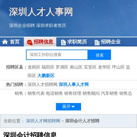
深圳人才人事网
深圳企业招聘
深圳求职者简历
首页
招聘信息
求职简历
招聘企业
招聘区县：
龙岗区
福田区
罗湖区
南山区
宝安区
龙华区
坪山区
盐
田区
大鹏新区
热门招聘：
深圳人才招聘网
深圳人事人才网
销售
：
销售代表
电话销售
销售经理
销售顾问
汽车销售
销售总
监
医药销售
网络销售
区域销售
客户经理
销售顾问
展开
市场
：
市场专员
市场经理
市场拓展
市场调研
市场策划
策划经
理
当前位置：
深圳人才网招聘网
>
深圳会计人才招聘
客服
：
客服专员
电话客服
客服经理
售后服务
客户关系
客服总
深圳会计招聘信息
监