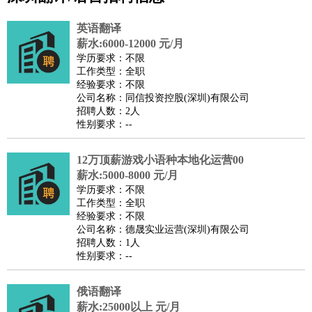
公关
：
公关员
公关经理
媒介专员
媒介经理
会展专员
英语翻译
技工/工人
：
普工
电工
木工
钳工
焊工
钣金工
锅炉工
油漆工
缝纫工
薪水:6000-12000 元/月
学历要求：不限
维修工
水暖工
车工
叉车工
手机维修
电梯工
操作工
包
工作类型：全职
装工
水泥工
钢筋工
纺织工
管道工
样衣工
装卸工
经验要求：不限
公司名称：同信投资控股(深圳)有限公司
生产/研发
：
质量管理
生产组长
车间主任
工艺设计
生产总监
高级工
招聘人数：2人
程师
性别要求：--
机械/仪表
：
机械工程
仪器仪表
机电
版图设计
司机
：
商务司机
12万顶薪游戏小语种本地化运营00
客车司机
货车司机
出租车司机
班车司机
驾校
薪水:5000-8000 元/月
教练
带车司机
地铁司机
高铁司机
小车司机
快车司机
专
学历要求：不限
车司机
工作类型：全职
经验要求：不限
物流/仓储
：
快递员
仓库管理
搬运工
物流专员
物流经理
调度员
公司名称：德晟实业运营(深圳)有限公司
贸易/采购
：
外贸专员
外贸经理
采购员
采购经理
商务专员
报关员
买
招聘人数：1人
性别要求：--
手
保险/理赔
：
保险推销
保险顾问
核保理赔
保险经纪人
保险精算师
契
俄语翻译
约管理
保险内勤
薪水:25000以上 元/月