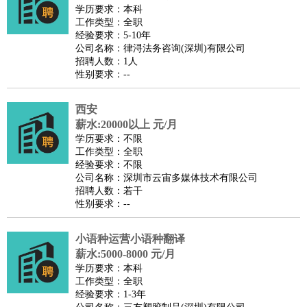
餐饮类
：
厨师
服务员
传菜员
面点师
洗碗工
后厨
杂工
学徒
咖啡
学历要求：本科
工作类型：全职
师
茶艺师
迎宾
经验要求：5-10年
酒店/旅游
：
酒店前台
酒店服务员
行李员
大堂经理
酒店管理
酒店管
公司名称：律浔法务咨询(深圳)有限公司
招聘人数：1人
家
导游
旅游顾问
签证专员
订票员
试睡师
性别要求：--
超市/销售
：
促销导购
营业员
收银员
理货员
食品加工
品类管理
店长
美容/美发
：
发型师
美容师
化妆师
美甲师
美发助理
洗头工
美体师
西安
美容顾问
美容助理
美容店长
宠物美容
薪水:20000以上 元/月
学历要求：不限
保健/按摩
：
按摩师
针灸推拿
足疗师
搓澡工
盲人按摩
工作类型：全职
娱乐/影视
：
礼仪
调酒师
摄影师
主持人
配音员
后期制作
场务
群众
经验要求：不限
公司名称：深圳市云宙多媒体技术有限公司
演员
音效师
灯光师
编剧
主播
招聘人数：若干
技术开发
：
程序员
网页设计
技术专员
软件工程师
测试工程师
运维
性别要求：--
工程师
技术支持
硬件工程师
系统工程师
通信工程师
数
小语种运营小语种翻译
据工程师
前端工程师
APP开发
算法工程师
薪水:5000-8000 元/月
产品管理
：
产品经理
产品运营
产品助理
项目经理
高级产品经理
产
学历要求：本科
品实习生
SEO
工作类型：全职
经验要求：1-3年
电子/电气
：
无线电
电路工程
自动化
电子维修
产品工艺