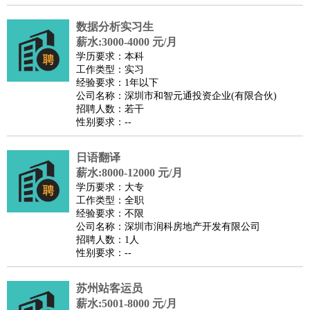
译
小语种
数据分析实习生
医疗/药剂
：
医生
护士
药剂师
理疗师
导医
营养师
心理医生
中医
薪水:3000-4000 元/月
学历要求：本科
运动/健身
：
健身教练
瑜伽教练
舞蹈老师
游泳教练
台球教练
高尔夫
工作类型：实习
助理
体育解说员
体育记者
足球教练
经验要求：1年以下
公司名称：深圳市和智元通投资企业(有限合伙)
环境保护
：
污水处理
环保检测
环境管理
环境绿化
水质检测员
招聘人数：若干
政府公务
：
性别要求：--
房地产
：
房产销售
置业顾问
房产客服
房产策划
房产店员
房产中
日语翻译
介
房产内勤
房产评估师
薪水:8000-12000 元/月
建筑/装修
：
土木工程
工程监理
造价师
安全专员
项目管理
园林设计
学历要求：大专
测绘员
建筑工
装修工
工作类型：全职
经验要求：不限
人事/行政
：
文员
前台
秘书
人事专员
人事经理
行政助理
行政主管
公司名称：深圳市润科房地产开发有限公司
招聘专员
招聘经理
猎头顾问
培训专员
招聘人数：1人
性别要求：--
高级管理
：
总监
总裁助理
副总裁
总经理
合伙人
CEO
CTO
CFO
CPO
苏州站客运员
农林牧渔
：
养殖人员
饲养业务
农艺师
畜牧师
饲料研发
薪水:5001-8000 元/月