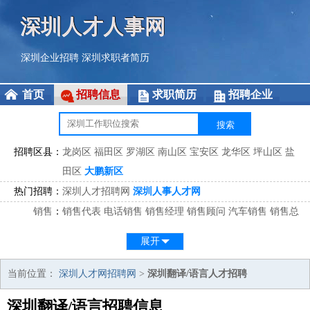
深圳人才人事网
深圳企业招聘
深圳求职者简历
首页
招聘信息
求职简历
招聘企业
招聘区县：
龙岗区
福田区
罗湖区
南山区
宝安区
龙华区
坪山区
盐
田区
大鹏新区
热门招聘：
深圳人才招聘网
深圳人事人才网
销售
：
销售代表
电话销售
销售经理
销售顾问
汽车销售
销售总
监
医药销售
网络销售
区域销售
客户经理
销售顾问
展开
市场
：
市场专员
市场经理
市场拓展
市场调研
市场策划
策划经
理
当前位置：
深圳人才网招聘网
>
深圳翻译/语言人才招聘
客服
：
客服专员
电话客服
客服经理
售后服务
客户关系
客服总
深圳翻译/语言招聘信息
监