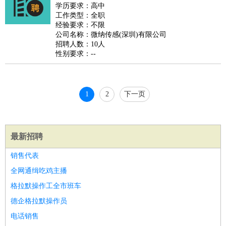
好玩职业
：
酒店试睡员
美食品尝师
旅游体验师
职业拥抱师
酒店试
学历要求：高中
工作类型：全职
睡员
狗粮试吃员
手模
陪跑族
网购砍价师
色彩搭配师
品
经验要求：不限
酒师
公司名称：微纳传感(深圳)有限公司
招聘人数：10人
性别要求：--
1
2
下一页
最新招聘
销售代表
全网通缉吃鸡主播
格拉默操作工全市班车
德企格拉默操作员
电话销售