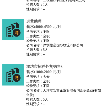
公司名称：三友塑胶制品(深圳)有限公司
家政/安保
：
保洁
保姆
保安
月嫂
钟点工
洗衣工
护工
育婴师
送水工
招聘人数：1人
性别要求：--
家庭管家
物业管理
：
物业维修
物业管理
物业招商
物业经理
运营助理
淘宝/网店
：
淘宝客服
淘宝美工
淘宝店长
淘宝推广
淘宝装修
淘宝策
薪水:4000-4500 元/月
划
淘宝模特
学历要求：不限
工作类型：全职
财务/会计
：
会计
财务
出纳
审计
税务
财务分析
成本管理
经验要求：不限
教育/培训
：
教师
公司名称：深圳捷递国际物流有限公司
家教
幼教
教学管理
学术研究
培训策划
课程顾问
招聘人数：5人
银行/证券
：
理财顾问
证券分析
银行柜员
拍卖师
操盘手
银行经理
信
性别要求：--
贷管理
律师/法务
：
律师
律师助理
法务专员
专利顾问
合同管理
潍坊市招聘外贸销售3
薪水:1000-2000 元/月
广告/咨询
：
文案
广告制作
咨询顾问
创意总监
广告策划
会展策划
婚
学历要求：大专
礼策划
媒介策划
咨询经理
客户主管
摄影师
工作类型：全职
经验要求：不限
美术/设计
：
服装设计
平面设计
美编
家具设计
美术老师
室内设计
包
公司名称：天津君安富企业管理咨询合伙企业(有限
装设计
动画设计
珠宝设计
店面设计
UI设计
合伙)
招聘人数：5人
编辑/出版
：
编辑
记者
出版
发行
专栏作家
排版设计
性别要求：--
翻译/语言
：
英语翻译
日语翻译
俄语翻译
韩语翻译
法语翻译
德语翻