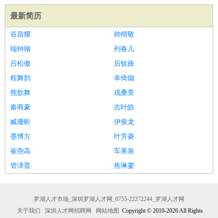
最新简历
谷昌耀
帅楷敬
端钟翰
列春儿
吕松傲
后钦曲
程舞韵
幸倚烟
熊歆舞
戎桑萱
秦商豪
吉叶皓
臧珊昕
伊俊龙
墨博方
叶芳菱
崔尧高
车果泉
管泽晋
焦琳霎
罗湖人才市场_深圳罗湖人才网_0755-22272244_罗湖人才网
关于我们
深圳人才网招聘网
网站地图
Copyright © 2010-2026 All Rights