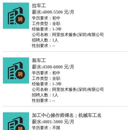
拉车工
译
小语种
薪水:4000-5500 元/月
医疗/药剂
：
医生
护士
药剂师
理疗师
导医
营养师
心理医生
中医
学历要求：初中
工作类型：全职
运动/健身
：
健身教练
瑜伽教练
舞蹈老师
游泳教练
台球教练
高尔夫
经验要求：1-3年
助理
体育解说员
体育记者
足球教练
公司名称：阿里技术服务(深圳)有限公司
招聘人数：1人
环境保护
：
污水处理
环保检测
环境管理
环境绿化
水质检测员
性别要求：--
政府公务
：
房地产
：
房产销售
置业顾问
房产客服
房产策划
房产店员
房产中
装车工
介
房产内勤
房产评估师
薪水:4500-6000 元/月
学历要求：初中
建筑/装修
：
土木工程
工程监理
造价师
安全专员
项目管理
园林设计
工作类型：全职
测绘员
建筑工
装修工
经验要求：1-3年
公司名称：阿里技术服务(深圳)有限公司
人事/行政
：
文员
前台
秘书
人事专员
人事经理
行政助理
行政主管
招聘人数：1人
招聘专员
招聘经理
猎头顾问
培训专员
性别要求：--
高级管理
：
总监
总裁助理
副总裁
总经理
合伙人
CEO
CTO
CFO
加工中心操作师傅名；机械车工名
CPO
薪水:4001-5000 元/月
农林牧渔
：
养殖人员
饲养业务
农艺师
畜牧师
饲料研发
学历要求：不限