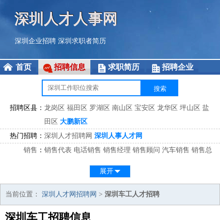
深圳人才人事网
深圳企业招聘
深圳求职者简历
首页
招聘信息
求职简历
招聘企业
招聘区县：
龙岗区
福田区
罗湖区
南山区
宝安区
龙华区
坪山区
盐
田区
大鹏新区
热门招聘：
深圳人才招聘网
深圳人事人才网
销售
：
销售代表
电话销售
销售经理
销售顾问
汽车销售
销售总
监
医药销售
网络销售
区域销售
客户经理
销售顾问
展开
市场
：
市场专员
市场经理
市场拓展
市场调研
市场策划
策划经
理
当前位置：
深圳人才网招聘网
>
深圳车工人才招聘
客服
：
客服专员
电话客服
客服经理
售后服务
客户关系
客服总
深圳车工招聘信息
监