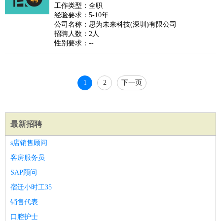
好玩职业
：
酒店试睡员
美食品尝师
旅游体验师
职业拥抱师
酒店试
工作类型：全职
经验要求：5-10年
睡员
狗粮试吃员
手模
陪跑族
网购砍价师
色彩搭配师
品
公司名称：思为未来科技(深圳)有限公司
酒师
招聘人数：2人
性别要求：--
1
2
下一页
最新招聘
s店销售顾问
客房服务员
SAP顾问
宿迁小时工35
销售代表
口腔护士