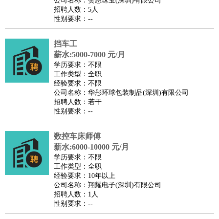
公司名称：赞恩珠宝(深圳)有限公司
家政/安保
：
保洁
保姆
保安
月嫂
钟点工
洗衣工
护工
育婴师
送水工
招聘人数：5人
性别要求：--
家庭管家
物业管理
：
物业维修
物业管理
物业招商
物业经理
挡车工
淘宝/网店
：
淘宝客服
淘宝美工
淘宝店长
淘宝推广
淘宝装修
淘宝策
薪水:5000-7000 元/月
划
淘宝模特
学历要求：不限
工作类型：全职
财务/会计
：
会计
财务
出纳
审计
税务
财务分析
成本管理
经验要求：不限
教育/培训
：
教师
公司名称：华彤环球包装制品(深圳)有限公司
家教
幼教
教学管理
学术研究
培训策划
课程顾问
招聘人数：若干
银行/证券
：
理财顾问
证券分析
银行柜员
拍卖师
操盘手
银行经理
信
性别要求：--
贷管理
律师/法务
：
律师
律师助理
法务专员
专利顾问
合同管理
数控车床师傅
薪水:6000-10000 元/月
广告/咨询
：
文案
广告制作
咨询顾问
创意总监
广告策划
会展策划
婚
学历要求：不限
礼策划
媒介策划
咨询经理
客户主管
摄影师
工作类型：全职
经验要求：10年以上
美术/设计
：
服装设计
平面设计
美编
家具设计
美术老师
室内设计
包
公司名称：翔耀电子(深圳)有限公司
装设计
动画设计
珠宝设计
店面设计
UI设计
招聘人数：1人
性别要求：--
编辑/出版
：
编辑
记者
出版
发行
专栏作家
排版设计
翻译/语言
：
英语翻译
日语翻译
俄语翻译
韩语翻译
法语翻译
德语翻