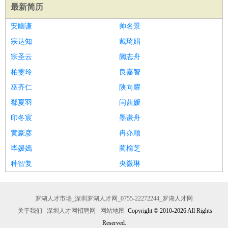
最新简历
安幽谦
帅名景
宗达知
戴琦娟
宗圣云
阙志舟
柏雯玲
良嘉智
巫齐仁
陕向耀
郗夏羽
闫茜媛
印冬宸
墨谦舟
黄豪彦
冉亦顺
毕媛嫣
蔺榆芝
种智复
央微琳
罗湖人才市场_深圳罗湖人才网_0755-22272244_罗湖人才网
关于我们
深圳人才网招聘网
网站地图
Copyright © 2010-2026 All Rights
Reserved.