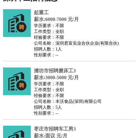
公关
：
公关员
公关经理
媒介专员
媒介经理
会展专员
起重工
技工/工人
：
普工
电工
木工
钳工
焊工
钣金工
锅炉工
油漆工
缝纫工
薪水:6000-7000 元/月
学历要求：不限
维修工
水暖工
车工
叉车工
手机维修
电梯工
操作工
包
工作类型：全职
装工
水泥工
钢筋工
纺织工
管道工
样衣工
装卸工
经验要求：不限
公司名称：深圳君富实业合伙企业(有限合伙)
生产/研发
：
质量管理
生产组长
车间主任
工艺设计
生产总监
高级工
招聘人数：1人
程师
性别要求：--
机械/仪表
：
机械工程
仪器仪表
机电
版图设计
司机
：
商务司机
潍坊市招聘磨床工3
客车司机
货车司机
出租车司机
班车司机
驾校
薪水:3000-5000 元/月
教练
带车司机
地铁司机
高铁司机
小车司机
快车司机
专
学历要求：不限
车司机
工作类型：全职
经验要求：不限
物流/仓储
：
快递员
仓库管理
搬运工
物流专员
物流经理
调度员
公司名称：丰沃食品(深圳)有限公司
贸易/采购
：
外贸专员
外贸经理
采购员
采购经理
商务专员
报关员
买
招聘人数：5人
性别要求：--
手
保险/理赔
：
保险推销
保险顾问
核保理赔
保险经纪人
保险精算师
契
枣庄市招聘车工男3
约管理
保险内勤
薪水:面议 元/月