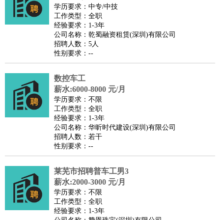
餐饮类
：
厨师
服务员
传菜员
面点师
洗碗工
后厨
杂工
学徒
咖啡
学历要求：中专/中技
工作类型：全职
师
茶艺师
迎宾
经验要求：1-3年
酒店/旅游
：
酒店前台
酒店服务员
行李员
大堂经理
酒店管理
酒店管
公司名称：乾蜀融资租赁(深圳)有限公司
招聘人数：5人
家
导游
旅游顾问
签证专员
订票员
试睡师
性别要求：--
超市/销售
：
促销导购
营业员
收银员
理货员
食品加工
品类管理
店长
美容/美发
：
发型师
美容师
化妆师
美甲师
美发助理
洗头工
美体师
数控车工
美容顾问
美容助理
美容店长
宠物美容
薪水:6000-8000 元/月
学历要求：不限
保健/按摩
：
按摩师
针灸推拿
足疗师
搓澡工
盲人按摩
工作类型：全职
娱乐/影视
：
礼仪
调酒师
摄影师
主持人
配音员
后期制作
场务
群众
经验要求：1-3年
公司名称：华昕时代建设(深圳)有限公司
演员
音效师
灯光师
编剧
主播
招聘人数：若干
技术开发
：
程序员
网页设计
技术专员
软件工程师
测试工程师
运维
性别要求：--
工程师
技术支持
硬件工程师
系统工程师
通信工程师
数
莱芜市招聘普车工男3
据工程师
前端工程师
APP开发
算法工程师
薪水:2000-3000 元/月
产品管理
：
产品经理
产品运营
产品助理
项目经理
高级产品经理
产
学历要求：不限
品实习生
SEO
工作类型：全职
经验要求：1-3年
电子/电气
：
无线电
电路工程
自动化
电子维修
产品工艺