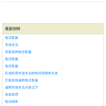
译
小语种
医疗/药剂
：
医生
护士
药剂师
理疗师
导医
营养师
心理医生
中医
运动/健身
：
健身教练
瑜伽教练
舞蹈老师
游泳教练
台球教练
高尔夫
助理
体育解说员
体育记者
足球教练
最新招聘
环境保护
：
污水处理
环保检测
环境管理
环境绿化
水质检测员
电话客服
政府公务
：
市场专员
房地产
：
房产销售
置业顾问
房产客服
房产策划
房产店员
房产中
高薪直聘电话客服
介
房产内勤
房产评估师
电话客服
建筑/装修
：
土木工程
工程监理
造价师
安全专员
项目管理
园林设计
电话客服
测绘员
建筑工
装修工
区域经理市场专员销售经理销售代表
人事/行政
：
文员
前台
秘书
人事专员
人事经理
行政助理
行政主管
艺新装饰诚聘电话客服
招聘专员
招聘经理
猎头顾问
培训专员
诚聘市场专员月薪过万
高级管理
：
总监
总裁助理
副总裁
总经理
合伙人
CEO
CTO
CFO
美发助理
CPO
农林牧渔
：
养殖人员
饲养业务
农艺师
畜牧师
饲料研发
电话销售