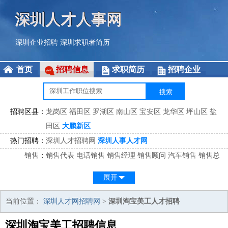
深圳人才人事网
深圳企业招聘
深圳求职者简历
首页
招聘信息
求职简历
招聘企业
招聘区县：
龙岗区
福田区
罗湖区
南山区
宝安区
龙华区
坪山区
盐
田区
大鹏新区
热门招聘：
深圳人才招聘网
深圳人事人才网
销售
：
销售代表
电话销售
销售经理
销售顾问
汽车销售
销售总
监
医药销售
网络销售
区域销售
客户经理
销售顾问
展开
市场
：
市场专员
市场经理
市场拓展
市场调研
市场策划
策划经
理
当前位置：
深圳人才网招聘网
>
深圳淘宝美工人才招聘
客服
：
客服专员
电话客服
客服经理
售后服务
客户关系
客服总
深圳淘宝美工招聘信息
监