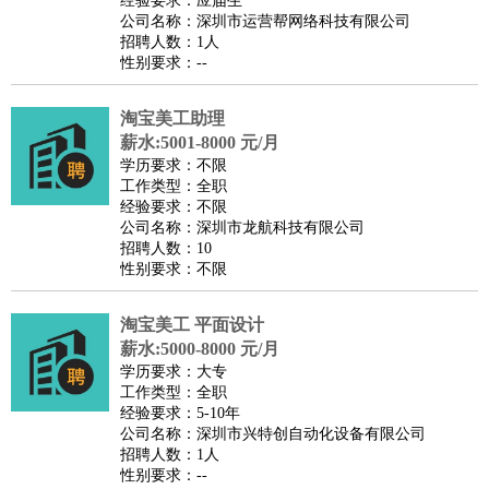
经验要求：应届生
家政/安保
：
保洁
保姆
保安
月嫂
钟点工
洗衣工
护工
育婴师
送水工
公司名称：深圳市运营帮网络科技有限公司
招聘人数：1人
家庭管家
性别要求：--
物业管理
：
物业维修
物业管理
物业招商
物业经理
淘宝/网店
：
淘宝客服
淘宝美工
淘宝店长
淘宝推广
淘宝装修
淘宝策
淘宝美工助理
薪水:5001-8000 元/月
划
淘宝模特
学历要求：不限
财务/会计
：
会计
财务
出纳
审计
税务
财务分析
成本管理
工作类型：全职
教育/培训
：
教师
经验要求：不限
家教
幼教
教学管理
学术研究
培训策划
课程顾问
公司名称：深圳市龙航科技有限公司
银行/证券
：
理财顾问
证券分析
银行柜员
拍卖师
操盘手
银行经理
信
招聘人数：10
贷管理
性别要求：不限
律师/法务
：
律师
律师助理
法务专员
专利顾问
合同管理
淘宝美工 平面设计
广告/咨询
：
文案
广告制作
咨询顾问
创意总监
广告策划
会展策划
婚
薪水:5000-8000 元/月
礼策划
媒介策划
咨询经理
客户主管
摄影师
学历要求：大专
工作类型：全职
美术/设计
：
服装设计
平面设计
美编
家具设计
美术老师
室内设计
包
经验要求：5-10年
装设计
动画设计
珠宝设计
店面设计
UI设计
公司名称：深圳市兴特创自动化设备有限公司
招聘人数：1人
编辑/出版
：
编辑
记者
出版
发行
专栏作家
排版设计
性别要求：--
翻译/语言
：
英语翻译
日语翻译
俄语翻译
韩语翻译
法语翻译
德语翻