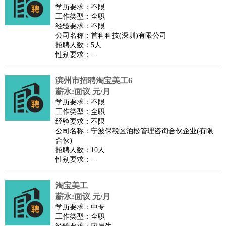
餐饮类
：
厨师
服务员
传菜员
面点师
洗碗工
后厨
杂工
学徒
咖啡
学历要求：不限
工作类型：全职
师
茶艺师
迎宾
经验要求：不限
酒店/旅游
：
酒店前台
酒店服务员
行李员
大堂经理
酒店管理
酒店管
公司名称：首科科技(深圳)有限公司
招聘人数：5人
家
导游
旅游顾问
签证专员
订票员
试睡师
性别要求：--
超市/销售
：
促销导购
营业员
收银员
理货员
食品加工
品类管理
店长
美容/美发
：
发型师
美容师
化妆师
美甲师
美发助理
洗头工
美体师
滨州市招聘淘宝美工6
美容顾问
美容助理
美容店长
宠物美容
薪水:面议 元/月
学历要求：不限
保健/按摩
：
按摩师
针灸推拿
足疗师
搓澡工
盲人按摩
工作类型：全职
娱乐/影视
：
礼仪
调酒师
摄影师
主持人
配音员
后期制作
场务
群众
经验要求：不限
公司名称：宁波保税区泊松管理咨询合伙企业(有限
演员
音效师
灯光师
编剧
主播
合伙)
技术开发
：
程序员
网页设计
技术专员
软件工程师
测试工程师
运维
招聘人数：10人
性别要求：--
工程师
技术支持
硬件工程师
系统工程师
通信工程师
数
据工程师
前端工程师
APP开发
算法工程师
淘宝美工
产品管理
：
产品经理
产品运营
产品助理
项目经理
高级产品经理
产
薪水:面议 元/月
品实习生
SEO
学历要求：中专
工作类型：全职
电子/电气
：
无线电
电路工程
自动化
电子维修
产品工艺