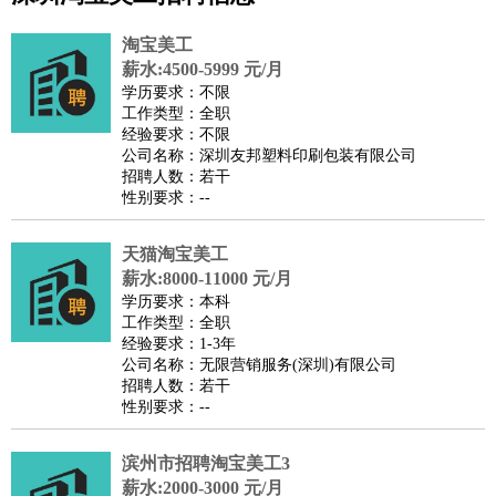
公关
：
公关员
公关经理
媒介专员
媒介经理
会展专员
淘宝美工
技工/工人
：
普工
电工
木工
钳工
焊工
钣金工
锅炉工
油漆工
缝纫工
薪水:4500-5999 元/月
学历要求：不限
维修工
水暖工
车工
叉车工
手机维修
电梯工
操作工
包
工作类型：全职
装工
水泥工
钢筋工
纺织工
管道工
样衣工
装卸工
经验要求：不限
公司名称：深圳友邦塑料印刷包装有限公司
生产/研发
：
质量管理
生产组长
车间主任
工艺设计
生产总监
高级工
招聘人数：若干
程师
性别要求：--
机械/仪表
：
机械工程
仪器仪表
机电
版图设计
司机
：
商务司机
天猫淘宝美工
客车司机
货车司机
出租车司机
班车司机
驾校
薪水:8000-11000 元/月
教练
带车司机
地铁司机
高铁司机
小车司机
快车司机
专
学历要求：本科
车司机
工作类型：全职
经验要求：1-3年
物流/仓储
：
快递员
仓库管理
搬运工
物流专员
物流经理
调度员
公司名称：无限营销服务(深圳)有限公司
贸易/采购
：
外贸专员
外贸经理
采购员
采购经理
商务专员
报关员
买
招聘人数：若干
性别要求：--
手
保险/理赔
：
保险推销
保险顾问
核保理赔
保险经纪人
保险精算师
契
滨州市招聘淘宝美工3
约管理
保险内勤
薪水:2000-3000 元/月