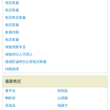
好玩职业
：
酒店试睡员
美食品尝师
旅游体验师
职业拥抱师
酒店试
电话客服
睡员
狗粮试吃员
手模
陪跑族
网购砍价师
色彩搭配师
品
电话客服
酒师
电话售后客服
电话客服
收展内勤
电话客服
保险理赔专员
保险经纪人代理人
谯城区诚聘办公室电话客服
内勤助理
最新简历
聂齐达
焦棕磊
陶昕煜
山珺媚
高瑞业
端捷方