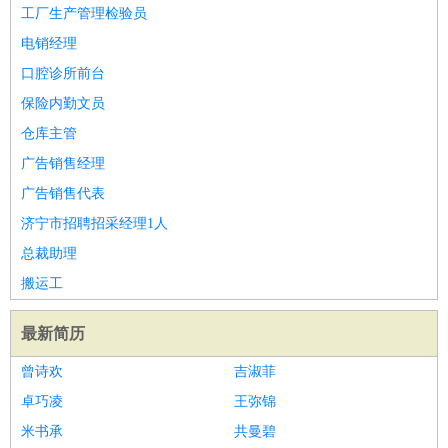
餐饮类
：
厨师
服务员
传菜员
面点师
洗碗工
后厨
杂工
学徒
咖啡
工厂生产管理检验员
师
茶艺师
迎宾
电销经理
酒店/旅游
：
酒店前台
酒店服务员
行李员
大堂经理
酒店管理
酒店管
口腔诊所前台
家
导游
旅游顾问
签证专员
订票员
试睡师
保险内勤文员
超市/销售
：
促销导购
营业员
收银员
理货员
食品加工
品类管理
店长
仓库主管
美容/美发
：
发型师
美容师
化妆师
美甲师
美发助理
洗头工
美体师
广告销售经理
美容顾问
美容助理
美容店长
宠物美容
广告销售代表
保健/按摩
：
按摩师
针灸推拿
足疗师
搓澡工
盲人按摩
济宁市招聘招采经理1人
娱乐/影视
：
礼仪
调酒师
摄影师
主持人
配音员
后期制作
场务
群众
总裁助理
演员
音效师
灯光师
编剧
主播
搬运工
技术开发
：
程序员
网页设计
技术专员
软件工程师
测试工程师
运维
工程师
技术支持
硬件工程师
系统工程师
通信工程师
数
最新简历
据工程师
前端工程师
APP开发
算法工程师
曾诗欢
吉淑菲
产品管理
：
产品经理
产品运营
产品助理
项目经理
高级产品经理
产
卓巧凌
王弥锦
品实习生
SEO
米书承
共曼碧
电子/电气
：
无线电
电路工程
自动化
电子维修
产品工艺