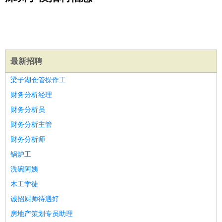
公关
：
公关员
公关经理
媒介专员
媒介经理
会展专员
技工/工人
：
普工
电工
木工
钳工
焊工
钣金工
锅炉工
油漆工
缝纫工
维修工
水暖工
车工
叉车工
手机维修
电梯工
操作工
包
装工
水泥工
钢筋工
纺织工
管道工
样衣工
装卸工
最新招聘
生产/研发
：
质量管理
生产组长
车间主任
工艺设计
生产总监
高级工
梁子湖仓管操作工
程师
财务分析经理
机械/仪表
：
机械工程
仪器仪表
机电
版图设计
财务分析员
司机
：
商务司机
客车司机
货车司机
出租车司机
班车司机
驾校
财务分析主管
教练
带车司机
地铁司机
高铁司机
小车司机
快车司机
专
财务分析师
车司机
锅炉工
物流/仓储
：
快递员
仓库管理
搬运工
物流专员
物流经理
调度员
洗碗阿姨
贸易/采购
：
外贸专员
外贸经理
采购员
采购经理
商务专员
报关员
买
手
木工学徒
保险/理赔
：
保险推销
保险顾问
核保理赔
保险经纪人
保险精算师
契
诚招厨师待遇好
约管理
保险内勤
房地产策划专员助理