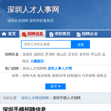
深圳人才人事网
深圳企业招聘
深圳求职者简历
首页
招聘信息
求职简历
招聘企业
招聘区县：
龙岗区
福田区
罗湖区
南山区
宝安区
龙华区
坪山区
盐
田区
大鹏新区
热门招聘：
深圳人才招聘网
深圳人事人才网
销售
：
销售代表
电话销售
销售经理
销售顾问
汽车销售
销售总
监
医药销售
网络销售
区域销售
客户经理
销售顾问
展开
市场
：
市场专员
市场经理
市场拓展
市场调研
市场策划
策划经
理
当前位置：
深圳人才网招聘网
>
深圳手模人才招聘
客服
：
客服专员
电话客服
客服经理
售后服务
客户关系
客服总
深圳手模招聘信息
监