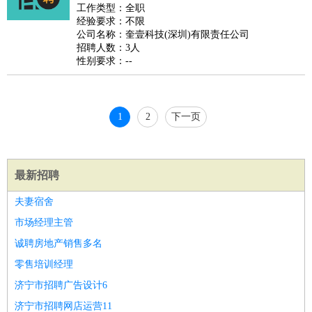
好玩职业
：
酒店试睡员
美食品尝师
旅游体验师
职业拥抱师
酒店试
工作类型：全职
经验要求：不限
睡员
狗粮试吃员
手模
陪跑族
网购砍价师
色彩搭配师
品
公司名称：奎壹科技(深圳)有限责任公司
酒师
招聘人数：3人
性别要求：--
1
2
下一页
最新招聘
夫妻宿舍
市场经理主管
诚聘房地产销售多名
零售培训经理
济宁市招聘广告设计6
济宁市招聘网店运营11