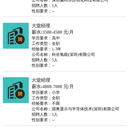
公司名称：深圳威特尔自动化科技有限公司
家政/安保
：
保洁
保姆
保安
月嫂
钟点工
洗衣工
护工
育婴师
送水工
招聘人数：1人
性别要求：--
家庭管家
物业管理
：
物业维修
物业管理
物业招商
物业经理
大堂经理
淘宝/网店
：
淘宝客服
淘宝美工
淘宝店长
淘宝推广
淘宝装修
淘宝策
薪水:3500-4500 元/月
划
淘宝模特
学历要求：高中
工作类型：全职
财务/会计
：
会计
财务
出纳
审计
税务
财务分析
成本管理
经验要求：1-3年
教育/培训
：
教师
公司名称：科谷氢能(深圳)有限公司
家教
幼教
教学管理
学术研究
培训策划
课程顾问
招聘人数：5人
银行/证券
：
理财顾问
证券分析
银行柜员
拍卖师
操盘手
银行经理
信
性别要求：--
贷管理
律师/法务
：
律师
律师助理
法务专员
专利顾问
合同管理
大堂经理
薪水:4000-7000 元/月
广告/咨询
：
文案
广告制作
咨询顾问
创意总监
广告策划
会展策划
婚
学历要求：小学
礼策划
媒介策划
咨询经理
客户主管
摄影师
工作类型：全职
经验要求：不限
美术/设计
：
服装设计
平面设计
美编
家具设计
美术老师
室内设计
包
公司名称：国奥显示与半导体技术(深圳)有限公司
装设计
动画设计
珠宝设计
店面设计
UI设计
招聘人数：1人
性别要求：--
编辑/出版
：
编辑
记者
出版
发行
专栏作家
排版设计
翻译/语言
：
英语翻译
日语翻译
俄语翻译
韩语翻译
法语翻译
德语翻