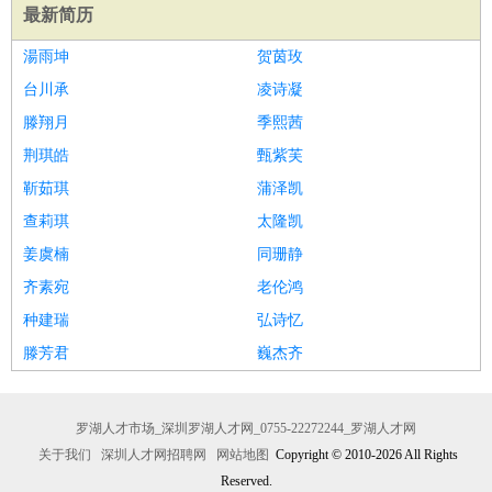
最新简历
湯雨坤
贺茵玫
台川承
凌诗凝
滕翔月
季熙茜
荆琪皓
甄紫芙
靳茹琪
蒲泽凯
查莉琪
太隆凯
姜虞楠
同珊静
齐素宛
老伦鸿
种建瑞
弘诗忆
滕芳君
巍杰齐
罗湖人才市场_深圳罗湖人才网_0755-22272244_罗湖人才网
关于我们
深圳人才网招聘网
网站地图
Copyright © 2010-2026 All Rights
Reserved.