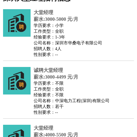
公关
：
公关员
公关经理
媒介专员
媒介经理
会展专员
大堂经理
技工/工人
：
普工
电工
木工
钳工
焊工
钣金工
锅炉工
油漆工
缝纫工
薪水:3000-5000 元/月
学历要求：小学
维修工
水暖工
车工
叉车工
手机维修
电梯工
操作工
包
工作类型：全职
装工
水泥工
钢筋工
纺织工
管道工
样衣工
装卸工
经验要求：1-3年
公司名称：深圳市华桑电子有限公司
生产/研发
：
质量管理
生产组长
车间主任
工艺设计
生产总监
高级工
招聘人数：4人
程师
性别要求：--
机械/仪表
：
机械工程
仪器仪表
机电
版图设计
司机
：
商务司机
诚聘大堂经理
客车司机
货车司机
出租车司机
班车司机
驾校
薪水:3000-4499 元/月
教练
带车司机
地铁司机
高铁司机
小车司机
快车司机
专
学历要求：不限
车司机
工作类型：全职
经验要求：不限
物流/仓储
：
快递员
仓库管理
搬运工
物流专员
物流经理
调度员
公司名称：中深电力工程(深圳)有限公司
贸易/采购
：
外贸专员
外贸经理
采购员
采购经理
商务专员
报关员
买
招聘人数：若干
性别要求：--
手
保险/理赔
：
保险推销
保险顾问
核保理赔
保险经纪人
保险精算师
契
大堂经理
约管理
保险内勤
薪水:4000-5500 元/月