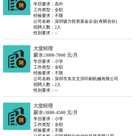
餐饮类
：
厨师
服务员
传菜员
面点师
洗碗工
后厨
杂工
学徒
咖啡
学历要求：高中
工作类型：全职
师
茶艺师
迎宾
经验要求：不限
酒店/旅游
：
酒店前台
酒店服务员
行李员
大堂经理
酒店管理
酒店管
公司名称：深圳骏力投资基金企业(有限合伙)
招聘人数：2人
家
导游
旅游顾问
签证专员
订票员
试睡师
性别要求：--
超市/销售
：
促销导购
营业员
收银员
理货员
食品加工
品类管理
店长
美容/美发
：
发型师
美容师
化妆师
美甲师
美发助理
洗头工
美体师
大堂经理
美容顾问
美容助理
美容店长
宠物美容
薪水:5000-7000 元/月
学历要求：小学
保健/按摩
：
按摩师
针灸推拿
足疗师
搓澡工
盲人按摩
工作类型：全职
娱乐/影视
：
礼仪
调酒师
摄影师
主持人
配音员
后期制作
场务
群众
经验要求：不限
公司名称：深圳市东京文洪印刷机械有限公司
演员
音效师
灯光师
编剧
主播
招聘人数：2人
技术开发
：
程序员
网页设计
技术专员
软件工程师
测试工程师
运维
性别要求：--
工程师
技术支持
硬件工程师
系统工程师
通信工程师
数
大堂经理
据工程师
前端工程师
APP开发
算法工程师
薪水:3800-4500 元/月
产品管理
：
产品经理
产品运营
产品助理
项目经理
高级产品经理
产
学历要求：小学
品实习生
SEO
工作类型：全职
经验要求：不限
电子/电气
：
无线电
电路工程
自动化
电子维修
产品工艺