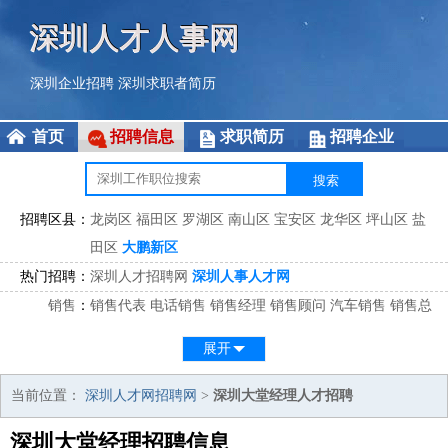
深圳人才人事网
深圳企业招聘
深圳求职者简历
首页
招聘信息
求职简历
招聘企业
招聘区县：
龙岗区
福田区
罗湖区
南山区
宝安区
龙华区
坪山区
盐
田区
大鹏新区
热门招聘：
深圳人才招聘网
深圳人事人才网
销售
：
销售代表
电话销售
销售经理
销售顾问
汽车销售
销售总
监
医药销售
网络销售
区域销售
客户经理
销售顾问
展开
市场
：
市场专员
市场经理
市场拓展
市场调研
市场策划
策划经
理
当前位置：
深圳人才网招聘网
>
深圳大堂经理人才招聘
客服
：
客服专员
电话客服
客服经理
售后服务
客户关系
客服总
深圳大堂经理招聘信息
监