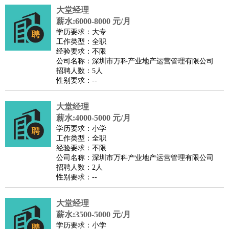
大堂经理
译
小语种
薪水:6000-8000 元/月
医疗/药剂
：
医生
护士
药剂师
理疗师
导医
营养师
心理医生
中医
学历要求：大专
工作类型：全职
运动/健身
：
健身教练
瑜伽教练
舞蹈老师
游泳教练
台球教练
高尔夫
经验要求：不限
助理
体育解说员
体育记者
足球教练
公司名称：深圳市万科产业地产运营管理有限公司
招聘人数：5人
环境保护
：
污水处理
环保检测
环境管理
环境绿化
水质检测员
性别要求：--
政府公务
：
房地产
：
房产销售
置业顾问
房产客服
房产策划
房产店员
房产中
大堂经理
介
房产内勤
房产评估师
薪水:4000-5000 元/月
学历要求：小学
建筑/装修
：
土木工程
工程监理
造价师
安全专员
项目管理
园林设计
工作类型：全职
测绘员
建筑工
装修工
经验要求：不限
公司名称：深圳市万科产业地产运营管理有限公司
人事/行政
：
文员
前台
秘书
人事专员
人事经理
行政助理
行政主管
招聘人数：2人
招聘专员
招聘经理
猎头顾问
培训专员
性别要求：--
高级管理
：
总监
总裁助理
副总裁
总经理
合伙人
CEO
CTO
CFO
大堂经理
CPO
薪水:3500-5000 元/月
农林牧渔
：
养殖人员
饲养业务
农艺师
畜牧师
饲料研发
学历要求：小学