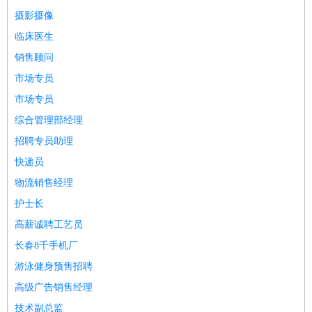
餐饮类
：
厨师
服务员
传菜员
面点师
洗碗工
后厨
杂工
学徒
咖啡
摄影摄像
师
茶艺师
迎宾
临床医生
酒店/旅游
：
酒店前台
酒店服务员
行李员
大堂经理
酒店管理
酒店管
销售顾问
家
导游
旅游顾问
签证专员
订票员
试睡师
市场专员
超市/销售
：
促销导购
营业员
收银员
理货员
食品加工
品类管理
店长
市场专员
美容/美发
：
发型师
美容师
化妆师
美甲师
美发助理
洗头工
美体师
综合管理部经理
美容顾问
美容助理
美容店长
宠物美容
招聘专员助理
保健/按摩
：
按摩师
针灸推拿
足疗师
搓澡工
盲人按摩
快递员
娱乐/影视
：
礼仪
调酒师
摄影师
主持人
配音员
后期制作
场务
群众
物流销售经理
演员
音效师
灯光师
编剧
主播
护士长
技术开发
：
程序员
网页设计
技术专员
软件工程师
测试工程师
运维
高薪诚聘工艺员
工程师
技术支持
硬件工程师
系统工程师
通信工程师
数
据工程师
前端工程师
APP开发
算法工程师
长春8千手机厂
产品管理
：
产品经理
产品运营
产品助理
项目经理
高级产品经理
产
游泳健身预售招聘
品实习生
SEO
高级广告销售经理
电子/电气
：
无线电
电路工程
自动化
电子维修
产品工艺
技术副总监