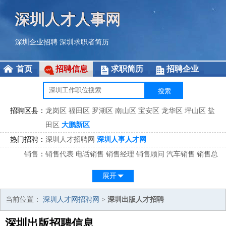
深圳人才人事网
深圳企业招聘
深圳求职者简历
首页
招聘信息
求职简历
招聘企业
招聘区县：
龙岗区
福田区
罗湖区
南山区
宝安区
龙华区
坪山区
盐
田区
大鹏新区
热门招聘：
深圳人才招聘网
深圳人事人才网
销售
：
销售代表
电话销售
销售经理
销售顾问
汽车销售
销售总
监
医药销售
网络销售
区域销售
客户经理
销售顾问
展开
市场
：
市场专员
市场经理
市场拓展
市场调研
市场策划
策划经
理
当前位置：
深圳人才网招聘网
>
深圳出版人才招聘
客服
：
客服专员
电话客服
客服经理
售后服务
客户关系
客服总
深圳出版招聘信息
监