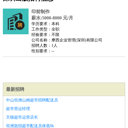
公关
：
公关员
公关经理
媒介专员
媒介经理
会展专员
印前制作
技工/工人
：
普工
电工
木工
钳工
焊工
钣金工
锅炉工
油漆工
缝纫工
薪水:5000-8000 元/月
学历要求：本科
维修工
水暖工
车工
叉车工
手机维修
电梯工
操作工
包
工作类型：全职
装工
水泥工
钢筋工
纺织工
管道工
样衣工
装卸工
经验要求：不限
公司名称：摩西企业管理(深圳)有限公司
生产/研发
：
质量管理
生产组长
车间主任
工艺设计
生产总监
高级工
招聘人数：1人
程师
性别要求：--
机械/仪表
：
机械工程
仪器仪表
机电
版图设计
司机
：
商务司机
客车司机
货车司机
出租车司机
班车司机
驾校
教练
带车司机
地铁司机
高铁司机
小车司机
快车司机
专
车司机
最新招聘
物流/仓储
：
快递员
仓库管理
搬运工
物流专员
物流经理
调度员
贸易/采购
：
外贸专员
外贸经理
采购员
采购经理
商务专员
报关员
买
中山坦洲山姆超市招聘配送员
手
超市营运经理
保险/理赔
：
保险推销
保险顾问
核保理赔
保险经纪人
保险精算师
契
天猫超市运营店长
约管理
保险内勤
坦洲急招超市配送员保底8k