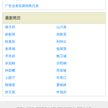
家政/安保
：
保洁
保姆
保安
月嫂
钟点工
洗衣工
护工
育婴师
送水工
广告业务拓展销售代表
家庭管家
最新简历
物业管理
：
物业维修
物业管理
物业招商
物业经理
淘宝/网店
：
淘宝客服
淘宝美工
淘宝店长
淘宝推广
淘宝装修
淘宝策
襄月邦
山川港
划
淘宝模特
郝彬琪
胡新昊
财务/会计
：
会计
财务
出纳
审计
税务
财务分析
成本管理
桂嘉玫
列钟云
教育/培训
：
教师
家教
幼教
教学管理
学术研究
培训策划
课程顾问
瓮果城
骆展贤
银行/证券
：
理财顾问
证券分析
银行柜员
拍卖师
操盘手
银行经理
信
齐肖岩
鲍卫诚
贷管理
佘冠林
宗熙桐
律师/法务
：
律师
律师助理
法务专员
专利顾问
合同管理
钟碧樱
芮若喻
广告/咨询
：
文案
广告制作
咨询顾问
创意总监
广告策划
会展策划
婚
上皓宁
辛章江
礼策划
媒介策划
咨询经理
客户主管
摄影师
陕璐萱
萧镜林
美术/设计
：
服装设计
平面设计
美编
家具设计
美术老师
室内设计
包
舒天英
申旭庆
装设计
动画设计
珠宝设计
店面设计
UI设计
编辑/出版
：
编辑
记者
出版
发行
专栏作家
排版设计
翻译/语言
：
英语翻译
日语翻译
俄语翻译
韩语翻译
法语翻译
德语翻