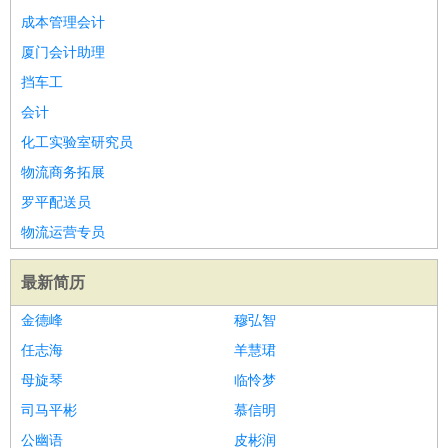
成本管理会计
厦门会计助理
挡车工
会计
化工实验室研究员
物流商务拓展
罗平配送员
物流运营专员
最新简历
金德峰
穆弘智
任志海
羊慧珺
母旋琴
临怜梦
司马平彬
慕信明
公幽语
皮彬润