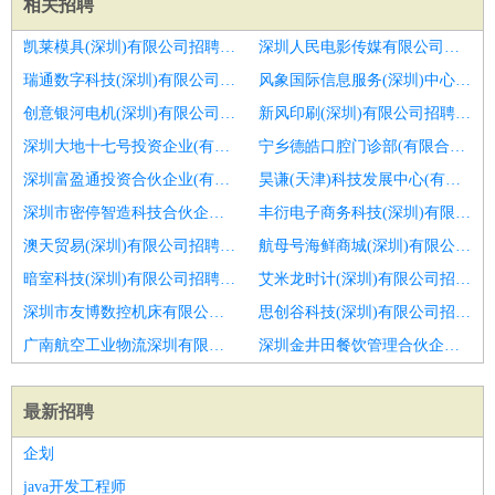
相关招聘
凯莱模具(深圳)有限公司招聘成本会计
深圳人民电影传媒有限公司招聘房地产会计
瑞通数字科技(深圳)有限公司招聘日照市招聘会计1人
风象国际信息服务(深圳)中心(有限合伙)招聘泉州成本会计招聘
创意银河电机(深圳)有限公司招聘成本会计
新风印刷(深圳)有限公司招聘税务会计
深圳大地十七号投资企业(有限合伙)招聘会计经理主管
宁乡德皓口腔门诊部(有限合伙)招聘注册会计师
深圳富盈通投资合伙企业(有限合伙)招聘会计讲师
昊谦(天津)科技发展中心(有限合伙)招聘建筑会计
深圳市密停智造科技合伙企业(有限合伙)招聘会计
丰衍电子商务科技(深圳)有限公司招聘总账会计
澳天贸易(深圳)有限公司招聘费用会计
航母号海鲜商城(深圳)有限公司招聘主管会计
暗室科技(深圳)有限公司招聘应收会计
艾米龙时计(深圳)有限公司招聘会计
深圳市友博数控机床有限公司招聘外勤会计
思创谷科技(深圳)有限公司招聘销售会计
广南航空工业物流深圳有限公司招聘主办会计
深圳金井田餐饮管理合伙企业(有限合伙)招聘会计实习生
最新招聘
企划
java开发工程师