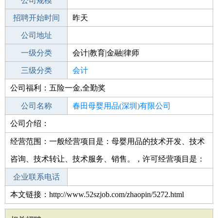
工作地点
公司规模
深圳大鹏新区
招聘开始时间
公司电话
昨天
招聘结束时间
公司地址
2022-05-23
一级分类
会计|教育|金融|律师
二级分类
三级分类
财务/会计
会计
公司福利：五险一金,全勤奖
其他行业
公司名称
春田母婴用品(深圳)有限公司
公司介绍：
公司类型
有限责任公司
经营范围：一般经营项目是：母婴用品的技术开发、技术
咨询、技术转让、技术服务、销售。，许可经营项目是：
企业联系电话
本文链接：http://www.52szjob.com/zhaopin/5272.html