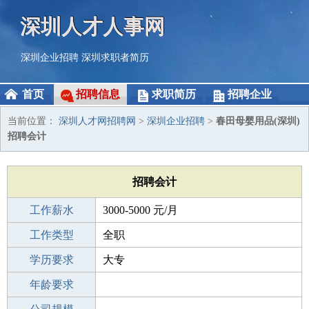
深圳人才人事网
深圳企业招聘
深圳求职者简历
首页
招聘信息
求职简历
招聘企业
当前位置：
深圳人才网招聘网
>
深圳企业招聘
>
春田母婴用品(深圳)
招聘会计
招聘会计
工作薪水
3000-5000 元/月
招聘人数
工作类型
1人
全职
性别要求
学历要求
-
大专
工作经验
年龄要求
1-3年