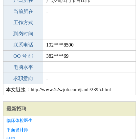
毕业学校
户口所在
凤城刘家河中学
广东省江门市台山市
所学专业
当前所在
-
-
工作经验
工作方式
0
驾 照
到岗时间
B照
期望月薪
联系电话
192****8590
手机号码
QQ 号 码
192****8590
382****69
微信号码
电脑水平
192****8590
外语水平
求职意向
-
本文链接：http://www.52szjob.com/jianli/2395.html
最新招聘
临床体检医生
平面设计师