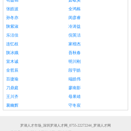
苟益锦
茹敬昊
张皓波
全鸿栋
孙冬亦
闵彦睿
陕紫淑
冷涛益
乐洁佳
倪英洁
连忆枝
家楷杰
陕冰娥
吾秋春
宣木诚
明川刚
全哲辰
段宇皓
百捷瑜
端皓伟
刀鼎庭
廖南影
王川齐
母果靖
襄幽辉
守冬宸
罗湖人才市场_深圳罗湖人才网_0755-22272244_罗湖人才网