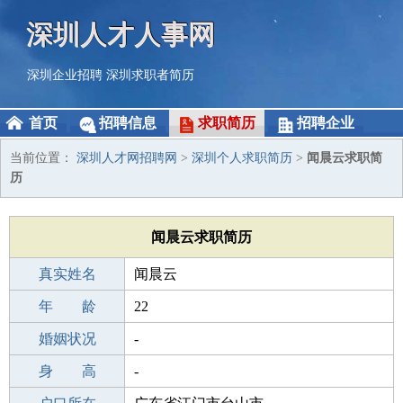
深圳人才人事网
深圳企业招聘
深圳求职者简历
首页
招聘信息
求职简历
招聘企业
当前位置：
深圳人才网招聘网
>
深圳个人求职简历
>
闻晨云求职简
历
闻晨云求职简历
真实姓名
闻晨云
性 别
年 龄
男
22
出生年月
婚姻状况
2004-05-11
-
学 历
身 高
高中
-